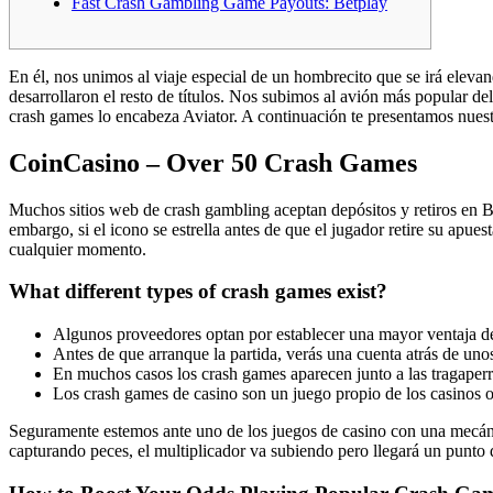
Fast Crash Gambling Game Payouts: Betplay
En él, nos unimos al viaje especial de un hombrecito que se irá elevan
desarrollaron el resto de títulos. Nos subimos al avión más popular de
crash games lo encabeza Aviator. A continuación te presentamos nues
CoinCasino – Over 50 Crash Games
Muchos sitios web de crash gambling aceptan depósitos y retiros en B
embargo, si el icono se estrella antes de que el jugador retire su apu
cualquier momento.
What different types of crash games exist?
Algunos proveedores optan por establecer una mayor ventaja de 
Antes de que arranque la partida, verás una cuenta atrás de uno
En muchos casos los crash games aparecen junto a las tragaperra
Los crash games de casino son un juego propio de los casinos o
Seguramente estemos ante uno de los juegos de casino con una mecánic
capturando peces, el multiplicador va subiendo pero llegará un punto 