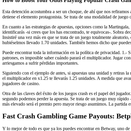
How to Boost Your Odds Playing Popular Crash Ga
Esta detención acostumbra a ser un choque, de ahí que nos refiramos a
detiene el elemento protagonista. Se trata de una modalidad de juego d
En cuanto a las estrategias de apuestas, opciones como la Martingala, 
identificarás -si crees que los has encontrado, te equivocas-. Sobra de
Insistiré una vez más en que se trata de un juego totalmente aleatorio
hubiéselmos llevado 1.70 unidades. También hemos dicho que puedes re
Puede encontrar toda la información en la política de privacidad. 1.-
patrones, es imposible saber cuándo parará el multiplicador. Jugar co
arriesgamos a sufrir pérdidas importantes.
Siguiendo con el ejemplo de antes, si apuestas una unidad y retiras la
el multiplicador en x1.25 te llevarás 1.25 unidades. A medida que av
jugadores de casino.
Otra de las claves del éxito de los juegos crash es el papel del jug
segundo podemos perder la apuesta. Se trata de un juego muy rápido -n
más elevado será el premio pero mayor riesgo asumimos. La partida 
Fast Crash Gambling Game Payouts: Betp
Y lo mejor de todo es que ya los puedes encontrar en Betway, uno de 