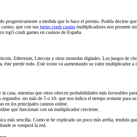
do progresivamente a medida que lo hace el premio. Podría decirse que e
l casino, que con sus
juego crash casino
multiplicadores nos promete un 
tro top5 crash games en casinos de España.
itcoin, Ethereum, Litecoin y otras monedas digitales. Los juegos de ch
esta, éste pierde todo. Este icono va aumentando su valor multiplicador a
la casa, mientras que otros ofrecen probabilidades más favorables para
s segundos -no más de 5 o 10- que nos indica el tiempo restante para su 
s en los principales casinos online.
nline que funcionan con un multiplicador creciente.
a más sencilla. Como te he explicado un poco más arriba, tendrás que c
donde se romperá la red.