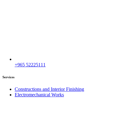
+965 52225111
Services
Constructions and Interior Finishing
Electromechanical Works