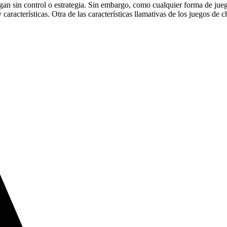
an sin control o estrategia. Sin embargo, como cualquier forma de jueg
 características. Otra de las características llamativas de los juegos de