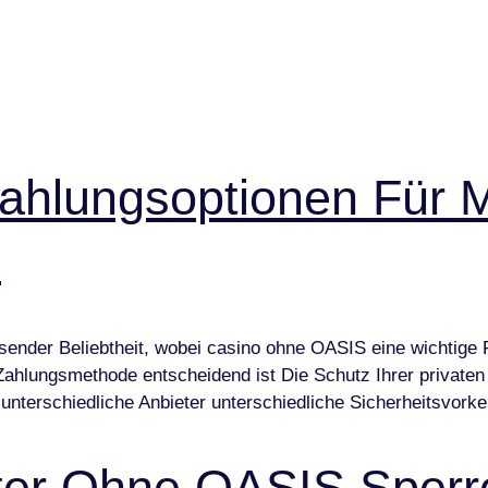
HOME
ABOUT US
Zahlungsoptionen Für M
d
ender Beliebtheit, wobei casino ohne OASIS eine wichtige F
n Zahlungsmethode entscheidend ist Die Schutz Ihrer privat
nterschiedliche Anbieter unterschiedliche Sicherheitsvork
ter Ohne OASIS Sperre