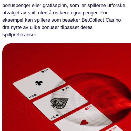
bonuspenger eller gratisspinn, som lar spillerne utforske
utvalget av spill uten å risikere egne penger. For
eksempel kan spillere som besøker
BetCollect Casino
dra nytte av ulike bonuser tilpasset deres
spillpreferanser.