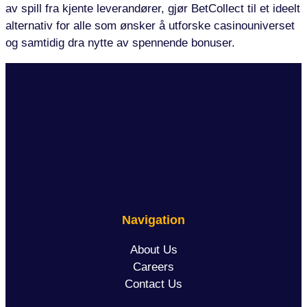
av spill fra kjente leverandører, gjør BetCollect til et ideelt
alternativ for alle som ønsker å utforske casinouniverset
og samtidig dra nytte av spennende bonuser.
Navigation
About Us
Careers
Contact Us