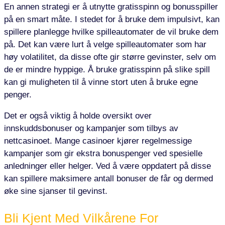
En annen strategi er å utnytte gratisspinn og bonusspiller
på en smart måte. I stedet for å bruke dem impulsivt, kan
spillere planlegge hvilke spilleautomater de vil bruke dem
på. Det kan være lurt å velge spilleautomater som har
høy volatilitet, da disse ofte gir større gevinster, selv om
de er mindre hyppige. Å bruke gratisspinn på slike spill
kan gi muligheten til å vinne stort uten å bruke egne
penger.
Det er også viktig å holde oversikt over
innskuddsbonuser og kampanjer som tilbys av
nettcasinoet. Mange casinoer kjører regelmessige
kampanjer som gir ekstra bonuspenger ved spesielle
anledninger eller helger. Ved å være oppdatert på disse
kan spillere maksimere antall bonuser de får og dermed
øke sine sjanser til gevinst.
Bli Kjent Med Vilkårene For