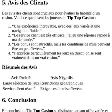
5. Avis des Clients
Les avis des clients sont cruciaux pour évaluer la fiabilité d’un
casino. Voici ce que disent les joueurs de
Tip Top Casino
:
“Une expérience incroyable, avec des jeux variés et une
navigation fluide.”
“Le service client est très efficace, j’ai eu une réponse rapide à
ma demande.”
“Les bonus sont attractifs, mais les conditions de mise peuvent
être un peu élevées.”
“J’apprécie particulièrement les jeux en direct, on se sent
vraiment dans un vrai casino.”
Résumés des Avis
Avis Positifs
Avis Négatifs
Large sélection de jeux
Restrictions géographiques
Service client réactif
Exigences de mise élevées
6. Conclusion
En conclusion,
Tip Top Casino
se distingue par son offre variée et