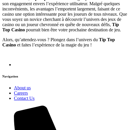
son engagement envers l’expérience utilisateur. Malgré quelques
inconvénients, les avantages l’emportent largement, faisant de ce
casino une option intéressante pour les joueurs de tous niveaux. Que
vous soyez un novice cherchant à découvrir l’univers des jeux de
casino ou un joueur chevronné en quête de nouveaux défis,
Tip
Top Casino
pourrait bien être votre prochaine destination de jeu.
Alors, qu’attendez-vous ? Plongez dans l’univers du
Tip Top
Casino
et faites l’expérience de la magie du jeu !
Navigation
About us
Careers
Contact Us