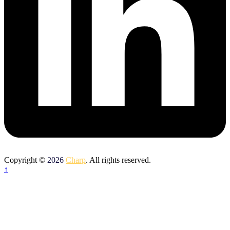
Copyright ©
2026
Charp
. All rights reserved.
↑