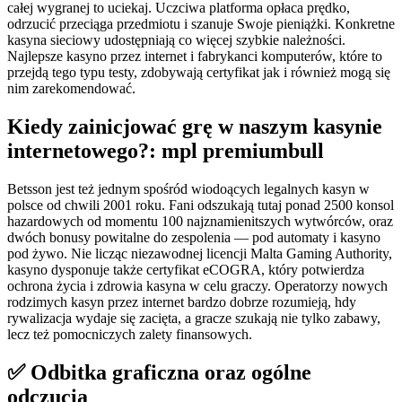
całej wygranej to uciekaj.
Uczciwa platforma opłaca prędko,
odrzucić przeciąga przedmiotu i szanuje Swoje pieniążki. Konkretne
kasyna sieciowy udostępniają co więcej szybkie należności.
Najlepsze kasyno przez internet i fabrykanci komputerów, które to
przejdą tego typu testy, zdobywają certyfikat jak i również mogą się
nim zarekomendować.
Kiedy zainicjować grę w naszym kasynie
internetowego?: mpl premiumbull
Betsson jest też jednym spośród wiodoących legalnych kasyn w
polsce od chwili 2001 roku. Fani odszukają tutaj ponad 2500 konsol
hazardowych od momentu 100 najznamienitszych wytwórców, oraz
dwóch bonusy powitalne do zespolenia — pod automaty i kasyno
pod żywo. Nie licząc niezawodnej licencji Malta Gaming Authority,
kasyno dysponuje także certyfikat eCOGRA, który potwierdza
ochrona życia i zdrowia kasyna w celu graczy. Operatorzy nowych
rodzimych kasyn przez internet bardzo dobrze rozumieją, hdy
rywalizacja wydaje się zacięta, a gracze szukają nie tylko zabawy,
lecz też pomocniczych zalety finansowych.
✅ Odbitka graficzna oraz ogólne
odczucia