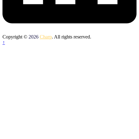
Copyright ©
2026
Charp
. All rights reserved.
↑