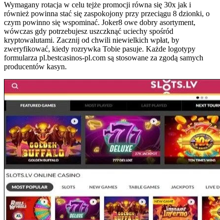
Wymagany rotacja w celu tejże promocji równa się 30x jak i
również powinna stać się zaspokojony przy przeciągu 8 dzionki, o
czym powinno się wspominać. Joker8 owe dobry asortyment,
wówczas gdy potrzebujesz uszczknąć uciechy spośród
kryptowalutami. Zacznij od chwili niewielkich wpłat, by
zweryfikować, kiedy rozrywka Tobie pasuje. Każde logotypy
formularza pl.bestcasinos-pl.com są stosowane za zgodą samych
producentów kasyn.