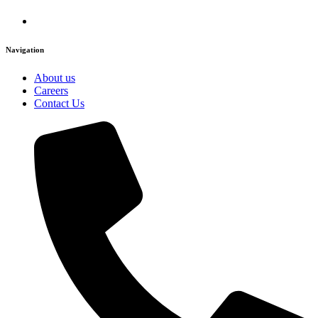
Navigation
About us
Careers
Contact Us