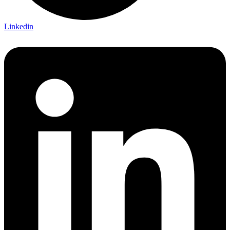
Linkedin