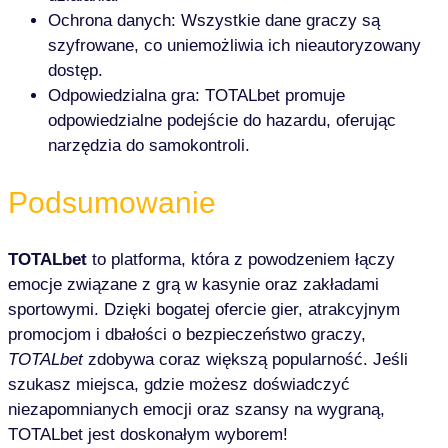
Ochrona danych: Wszystkie dane graczy są
szyfrowane, co uniemożliwia ich nieautoryzowany
dostęp.
Odpowiedzialna gra: TOTALbet promuje
odpowiedzialne podejście do hazardu, oferując
narzędzia do samokontroli.
Podsumowanie
TOTALbet
to platforma, która z powodzeniem łączy
emocje związane z grą w kasynie oraz zakładami
sportowymi. Dzięki bogatej ofercie gier, atrakcyjnym
promocjom i dbałości o bezpieczeństwo graczy,
TOTALbet
zdobywa coraz większą popularność. Jeśli
szukasz miejsca, gdzie możesz doświadczyć
niezapomnianych emocji oraz szansy na wygraną,
TOTALbet jest doskonałym wyborem!