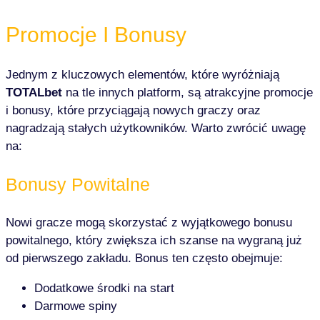
Promocje I Bonusy
Jednym z kluczowych elementów, które wyróżniają
TOTALbet
na tle innych platform, są atrakcyjne promocje
i bonusy, które przyciągają nowych graczy oraz
nagradzają stałych użytkowników. Warto zwrócić uwagę
na:
Bonusy Powitalne
Nowi gracze mogą skorzystać z wyjątkowego bonusu
powitalnego, który zwiększa ich szanse na wygraną już
od pierwszego zakładu. Bonus ten często obejmuje:
Dodatkowe środki na start
Darmowe spiny