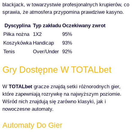
blackjack, w towarzystwie profesjonalnych krupierów, co
sprawia, że atmosfera przypomina prawdziwe kasyno.
Dyscyplina
Typ zakładu
Oczekiwany zwrot
Piłka nożna
1X2
95%
Koszykówka
Handicap
93%
Tenis
Over/Under
92%
Gry Dostępne W TOTALbet
W
TOTALbet
gracze znajdą setki różnorodnych gier,
które zapewniają rozrywkę na najwyższym poziomie.
Wśród nich znajdują się zarówno klasyki, jak i
nowoczesne automaty.
Automaty Do Gier