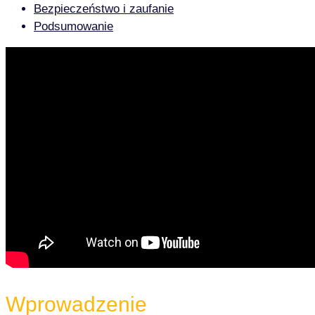
Bezpieczeństwo i zaufanie
Podsumowanie
Wprowadzenie