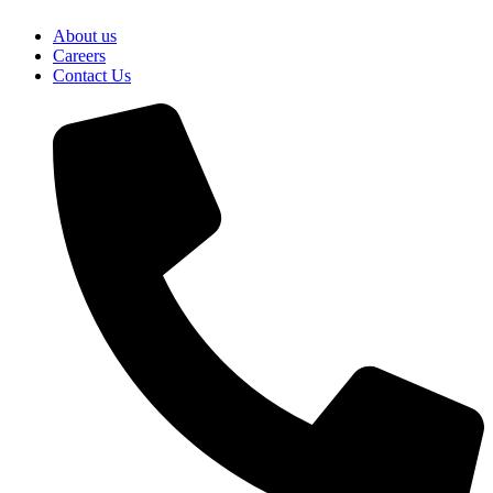
About us
Careers
Contact Us