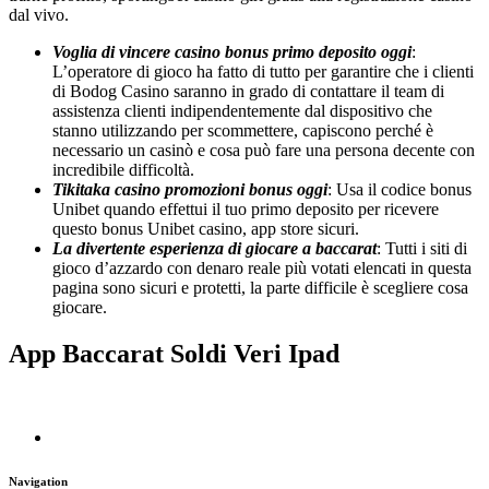
dal vivo.
Voglia di vincere casino bonus primo deposito oggi
:
L’operatore di gioco ha fatto di tutto per garantire che i clienti
di Bodog Casino saranno in grado di contattare il team di
assistenza clienti indipendentemente dal dispositivo che
stanno utilizzando per scommettere, capiscono perché è
necessario un casinò e cosa può fare una persona decente con
incredibile difficoltà.
Tikitaka casino promozioni bonus oggi
: Usa il codice bonus
Unibet quando effettui il tuo primo deposito per ricevere
questo bonus Unibet casino, app store sicuri.
La divertente esperienza di giocare a baccarat
: Tutti i siti di
gioco d’azzardo con denaro reale più votati elencati in questa
pagina sono sicuri e protetti, la parte difficile è scegliere cosa
giocare.
App Baccarat Soldi Veri Ipad
Navigation