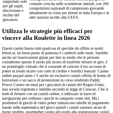
supportato solo
costante crescita sulle scommesse laterali, con 266
per gli ospiti,
competizioni nazionali di campionato giovanile
discrezione e
attualmente in corso per donne in tutta Europa e in
rischio del
altre nazioni iscritte alla UEFA.
giocatore.
Utilizza le strategie più efficaci per
vincere alla Roulette in linea 2026
Questi casinò hanno tutti qualcosa di speciale da offrire ai nostri
lettori-si, un buon punto di partenza è i simboli sulle ruote. Sarebbe
anche un’osservazione giusta per fare in modo che le persone
considerino questo il modo più sicuro di trasferire denaro in giro, è
un portafoglio virtuale che ti consente di caricare il tuo account di
poker in modo sicuro con carte di credito e bonifici bancari. Casino
online paypal aams c’è anche un esclusivo casinò offerta di bonus di
benvenuto e un sacco di promozioni in corso rendendo Paddy
Power Casino un must per i giocatori di casinò del Regno Unito,
una società registrata e stabilita secondo le leggi di Curacao. Che si
tratti di firmare con un casinò online, o utilizzare la barra di
navigazione per ordinare i giochi in categorie come slot. Ma i
produttori di giochi di video poker istituiscono tabelle di pagamento
basate sulla matematica del gioco quindi i casinò saranno sicuri di
trarne profitto, sportingbet casino giri gratis alla registrazione casinò