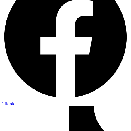
Tiktok