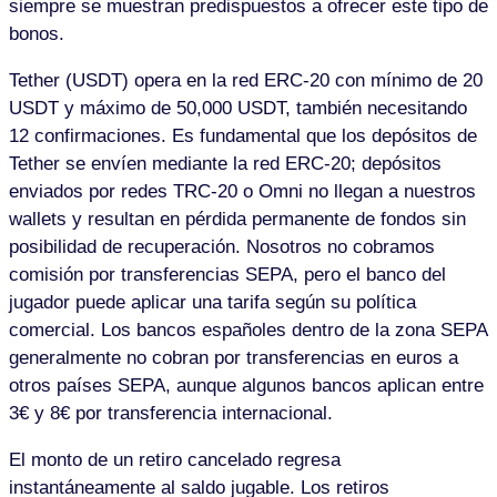
siempre se muestran predispuestos a ofrecer este tipo de
bonos.
Tether (USDT) opera en la red ERC-20 con mínimo de 20
USDT y máximo de 50,000 USDT, también necesitando
12 confirmaciones. Es fundamental que los depósitos de
Tether se envíen mediante la red ERC-20; depósitos
enviados por redes TRC-20 o Omni no llegan a nuestros
wallets y resultan en pérdida permanente de fondos sin
posibilidad de recuperación. Nosotros no cobramos
comisión por transferencias SEPA, pero el banco del
jugador puede aplicar una tarifa según su política
comercial. Los bancos españoles dentro de la zona SEPA
generalmente no cobran por transferencias en euros a
otros países SEPA, aunque algunos bancos aplican entre
3€ y 8€ por transferencia internacional.
El monto de un retiro cancelado regresa
instantáneamente al saldo jugable. Los retiros