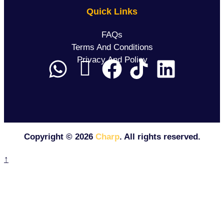
Quick Links
FAQs
Terms And Conditions
Privacy And Policy
Copyright ©
2026
Charp
. All rights reserved.
↑