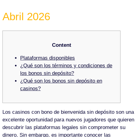
Abril 2026
Content
Plataformas disponibles
¿Qué son los términos y condiciones de
los bonos sin depósito?
¿Qué son los bonos sin depósito en
casinos?
Los casinos con bono de bienvenida sin depósito son una
excelente oportunidad para nuevos jugadores que quieren
descubrir las plataformas legales sin comprometer su
dinero. Sin embargo, es importante conocer las