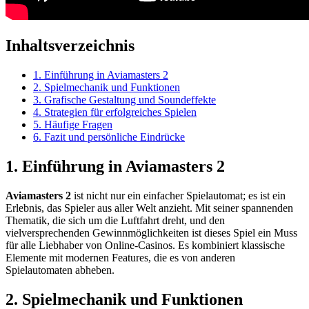
Inhaltsverzeichnis
1. Einführung in Aviamasters 2
2. Spielmechanik und Funktionen
3. Grafische Gestaltung und Soundeffekte
4. Strategien für erfolgreiches Spielen
5. Häufige Fragen
6. Fazit und persönliche Eindrücke
1. Einführung in Aviamasters 2
Aviamasters 2
ist nicht nur ein einfacher Spielautomat; es ist ein
Erlebnis, das Spieler aus aller Welt anzieht. Mit seiner spannenden
Thematik, die sich um die Luftfahrt dreht, und den
vielversprechenden Gewinnmöglichkeiten ist dieses Spiel ein Muss
für alle Liebhaber von Online-Casinos. Es kombiniert klassische
Elemente mit modernen Features, die es von anderen
Spielautomaten abheben.
2. Spielmechanik und Funktionen