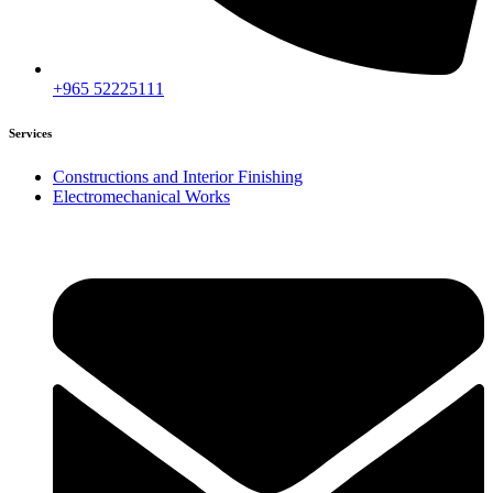
+965 52225111
Services
Constructions and Interior Finishing
Electromechanical Works