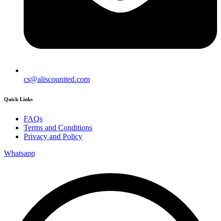
cs@aliscounited.com
Quick Links
FAQs
Terms and Conditions
Privacy and Policy
Whatsapp