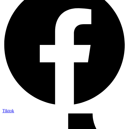
Tiktok