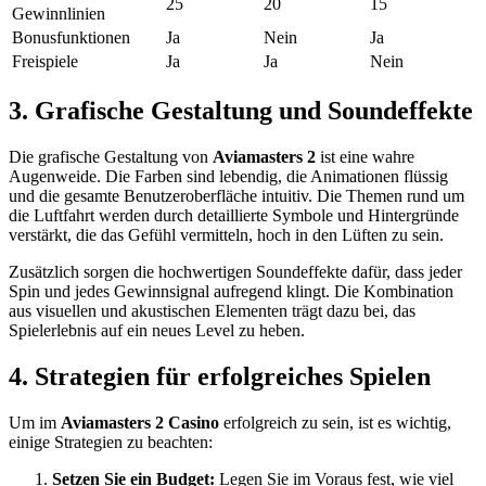
25
20
15
Gewinnlinien
Bonusfunktionen
Ja
Nein
Ja
Freispiele
Ja
Ja
Nein
3. Grafische Gestaltung und Soundeffekte
Die grafische Gestaltung von
Aviamasters 2
ist eine wahre
Augenweide. Die Farben sind lebendig, die Animationen flüssig
und die gesamte Benutzeroberfläche intuitiv. Die Themen rund um
die Luftfahrt werden durch detaillierte Symbole und Hintergründe
verstärkt, die das Gefühl vermitteln, hoch in den Lüften zu sein.
Zusätzlich sorgen die hochwertigen Soundeffekte dafür, dass jeder
Spin und jedes Gewinnsignal aufregend klingt. Die Kombination
aus visuellen und akustischen Elementen trägt dazu bei, das
Spielerlebnis auf ein neues Level zu heben.
4. Strategien für erfolgreiches Spielen
Um im
Aviamasters 2 Casino
erfolgreich zu sein, ist es wichtig,
einige Strategien zu beachten:
Setzen Sie ein Budget:
Legen Sie im Voraus fest, wie viel