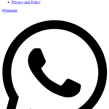
Privacy and Policy
Whatsapp