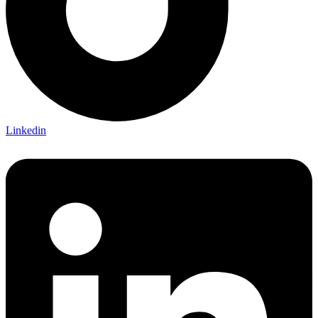
Linkedin