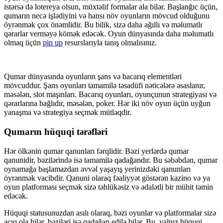
istərsə də lotereya olsun, müxtəlif formalar ala bilər. Başlanğıc üçün,
qumarın necə işlədiyini və hansı növ oyunların mövcud olduğunu
öyrənmək çox önəmlidir. Bu bilik, sizə daha ağıllı və məlumatlı
qərarlar verməyə kömək edəcək. Oyun dünyasında daha məlumatlı
olmaq üçün
pin up
resurslarıyla tanış olmalısınız.
Qumar dünyasında oyunların şans və bacarıq elementləri
mövcuddur. Şans oyunları tamamilə təsadüfi nəticələrə əsaslanır,
məsələn, slot maşınları. Bacarıq oyunları, oyunçunun strategiyası və
qərarlarına bağlıdır, məsələn, poker. Hər iki növ oyun üçün uyğun
yanaşma və strategiya seçmək mütləqdir.
Qumarın hüquqi tərəfləri
Hər ölkənin qumar qanunları fərqlidir. Bəzi yerlərdə qumar
qanunidir, bəzilərində isə tamamilə qadağandır. Bu səbəbdən, qumar
oynamağa başlamazdan əvvəl yaşayış yerinizdəki qanunları
öyrənmək vacibdir. Qanuni olaraq fəaliyyət göstərən kazino və ya
oyun platforması seçmək sizə təhlükəsiz və ədalətli bir mühit təmin
edəcək.
Hüquqi statusunuzdan asılı olaraq, bəzi oyunlar və platformalar sizə
açıq ola bilər, bəziləri isə qadağan edilə bilər. Bu, yalnız hüquqi