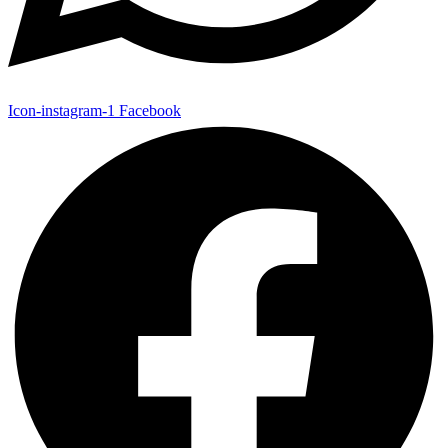
Icon-instagram-1
Facebook