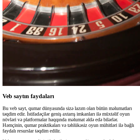
Veb saytın faydaları
Bu veb sayt, qumar dünyasında sizə lazım olan bütün məlumatları
təqdim edir. İstifadəçilər geniş axtarış imkanları ilə müxtəlif oyun
növləri və platformalar haqqında məlumat əldə edə bilərlər.
Həmçinin, qumar praktikaları və təhlükəsiz oyun mühitləri ilə bağlı
faydalı resurslar təqdim edilir.