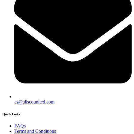
cs@aliscounited.com
Quick Links
FAQs
Terms and Conditions