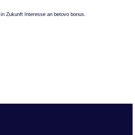
h in Zukunft Interesse an betovo bonus.