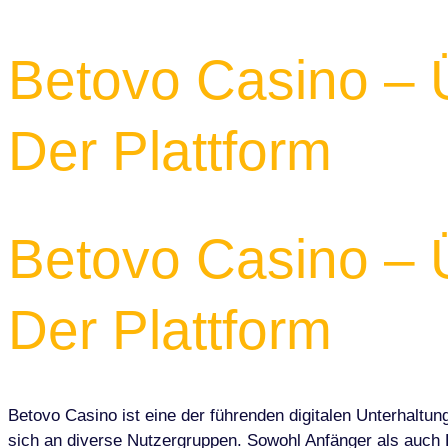
Betovo Casino – 
Der Plattform
Betovo Casino – 
Der Plattform
Betovo Casino ist eine der führenden digitalen Unterhaltun
sich an diverse Nutzergruppen. Sowohl Anfänger als auch P