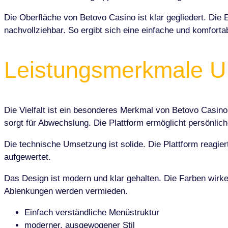
Die Oberfläche von Betovo Casino ist klar gegliedert. Die E
nachvollziehbar. So ergibt sich eine einfache und komfort
Leistungsmerkmale Un
Die Vielfalt ist ein besonderes Merkmal von Betovo Casino
sorgt für Abwechslung. Die Plattform ermöglicht persönli
Die technische Umsetzung ist solide. Die Plattform reagi
aufgewertet.
Das Design ist modern und klar gehalten. Die Farben wirken
Ablenkungen werden vermieden.
Einfach verständliche Menüstruktur
moderner, ausgewogener Stil