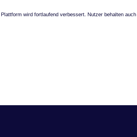
. Plattform wird fortlaufend verbessert. Nutzer behalten auc