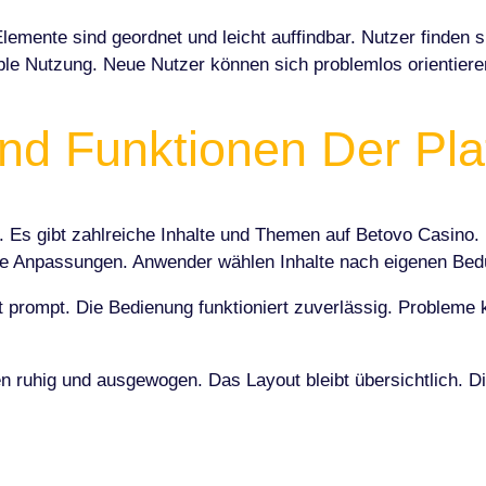
lemente sind geordnet und leicht auffindbar. Nutzer finden si
able Nutzung. Neue Nutzer können sich problemlos orientiere
d Funktionen Der Pla
. Es gibt zahlreiche Inhalte und Themen auf Betovo Casino. 
che Anpassungen. Anwender wählen Inhalte nach eigenen Bed
ert prompt. Die Bedienung funktioniert zuverlässig. Proble
 ruhig und ausgewogen. Das Layout bleibt übersichtlich. Die