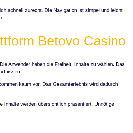
ch schnell zurecht. Die Navigation ist simpel und leicht
n.
ttform Betovo Casino
Die Anwender haben die Freiheit, Inhalte zu wählen. Das
ürfnissen.
me kommen kaum vor. Das Gesamterlebnis wird dadurch
 Inhalte werden übersichtlich präsentiert. Unnötige