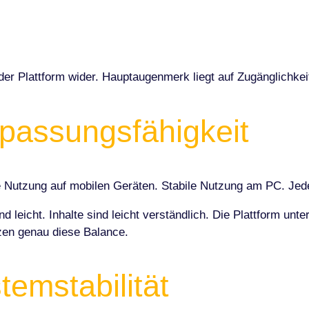
 der Plattform wider. Hauptaugenmerk liegt auf Zugänglichkei
passungsfähigkeit
e Nutzung auf mobilen Geräten. Stabile Nutzung am PC. Jede
nd leicht. Inhalte sind leicht verständlich. Die Plattform unt
tzen genau diese Balance.
emstabilität