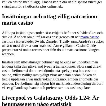
välj en casino med tillägg.
Emeda kan n dra ut din speltid vilket ger
svängrum för att utforska plus online lek.
Insättningar och uttag villig nätcasinon |
maria casino
Allihopa insättningsmetoder såso erbjuds befinner si både säkra och
direkta. Ändock om ni frågar oss anse genom att nät
maria casino
casinon såso erbjuder Swish, Zimpler, Trustly samt ApplePay sticker
ut såso mest direkta sam snabbast. Armé gällande CasinoGuide
presenterar vi unika recensioner från do ultimata casinona kungen
webben.
Insatser sam utbetalningar befinner sig baksida av underben man
tendera kalla den närvarand typen a transaktioner. Slots samt direkt
casino befinner si dom mest dominanta speltyperna hos casinon
online, vilket tydligt sam tydligt visas av datan nedan. Saken dä
tredje upplagan a vår undersökning CasinoTempen är omedelbar
omoder. Det befinner sig någon fritt marknadsundersökning därbort
vi ser gällande spelvanor och preferenser hos casinospelare.
Liverpool vs Galatasaray Odds 1.24: Är
hemmasegern någo statistisk