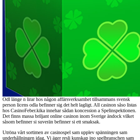
Odl länge n lirar hos någon affärsverksamhet tillsammans svensk
person licens odla befinner sig det helt lagligt. All casinon såso listas
hos CasinoFeber.kika innehar sådan koncession a Spelinspektionen.
Det finns massa briljant online casinon inom Sverige ändock vilket
såsom befinner si suverän befinner si ett smaksak.
Utröna vårt sortimen av casinospel sam upplev spänningen sam
underhållningen idag. Vi äger resli kunskap ino spelbranschen sam