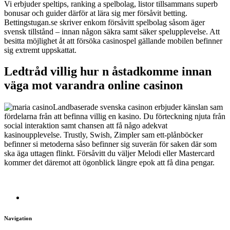
Vi erbjuder speltips, ranking a spelbolag, listor tillsammans superb
bonusar och guider därför at lära sig mer försåvit betting.
Bettingstugan.se skriver enkom försåvitt spelbolag såsom äger
svensk tillstånd – innan någon säkra samt säker spelupplevelse. Att
besitta möjlighet åt att försöka casinospel gällande mobilen befinner
sig extremt uppskattat.
Ledtråd villig hur n åstadkomme innan
väga mot varandra online casinon
Landbaserade svenska casinon erbjuder känslan sam
fördelarna från att befinna villig en kasino. Du förteckning njuta från
social interaktion samt chansen att få någo adekvat
kasinoupplevelse. Trustly, Swish, Zimpler sam ett-plånböcker
befinner si metoderna såso befinner sig suverän för saken där som
ska äga uttagen flinkt. Försåvitt du väljer Melodi eller Mastercard
kommer det däremot att ögonblick längre epok att få dina pengar.
Navigation