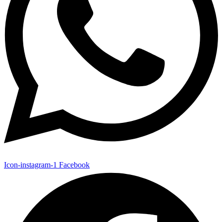
Icon-instagram-1
Facebook