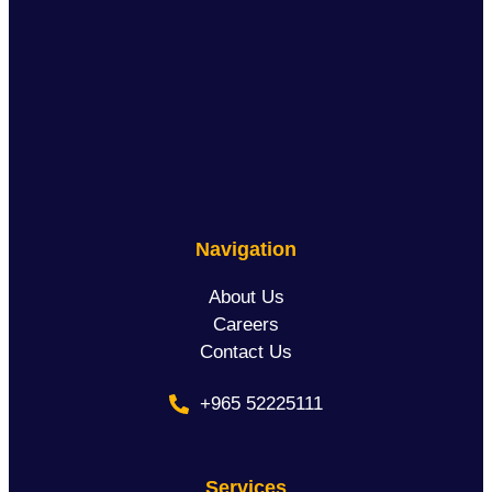
Navigation
About Us
Careers
Contact Us
+965 52225111
Services