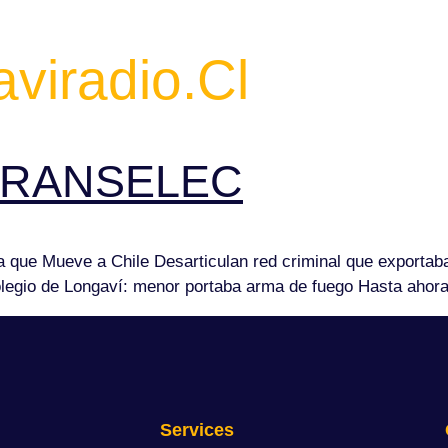
HOME
ABOUT US
viradio.cl
o TRANSELEC
ura que Mueve a Chile Desarticulan red criminal que export
olegio de Longaví: menor portaba arma de fuego Hasta ahora
Services