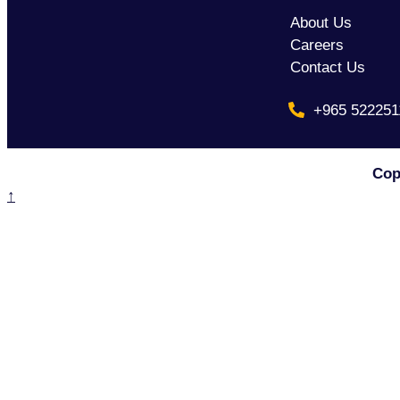
About Us
Careers
Contact Us
+965 522251
Cop
↑