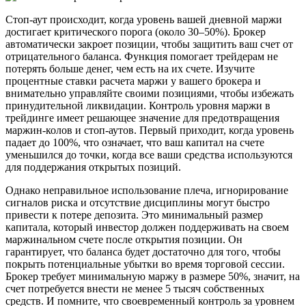
Стоп-аут происходит, когда уровень вашей дневной маржи
достигает критического порога (около 30–50%). Брокер
автоматически закроет позиции, чтобы защитить ваш счет от
отрицательного баланса. Функция помогает трейдерам не
потерять больше денег, чем есть на их счете. Изучите
процентные ставки расчета маржи у вашего брокера и
внимательно управляйте своими позициями, чтобы избежать
принудительной ликвидации. Контроль уровня маржи в
трейдинге имеет решающее значение для предотвращения
маржин-колов и стоп-аутов. Первый приходит, когда уровень
падает до 100%, что означает, что ваш капитал на счете
уменьшился до точки, когда все ваши средства используются
для поддержания открытых позиций.
Однако неправильное использование плеча, игнорирование
сигналов риска и отсутствие дисциплины могут быстро
привести к потере депозита. Это минимальный размер
капитала, который инвестор должен поддерживать на своем
маржинальном счете после открытия позиции. Он
гарантирует, что баланса будет достаточно для того, чтобы
покрыть потенциальные убытки во время торговой сессии.
Брокер требует минимальную маржу в размере 50%, значит, на
счет потребуется внести не менее 5 тысяч собственных
средств. И помните, что своевременный контроль за уровнем