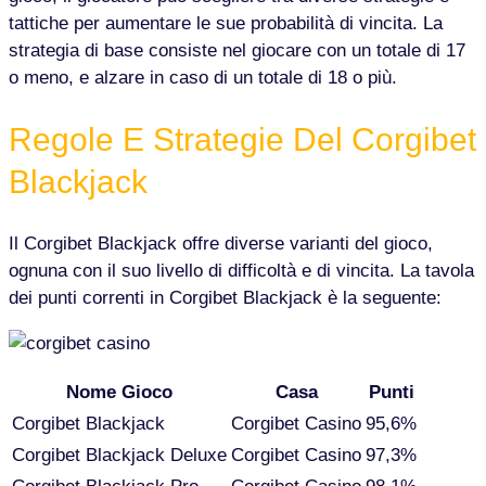
tattiche per aumentare le sue probabilità di vincita. La
strategia di base consiste nel giocare con un totale di 17
o meno, e alzare in caso di un totale di 18 o più.
Regole E Strategie Del Corgibet
Blackjack
Il Corgibet Blackjack offre diverse varianti del gioco,
ognuna con il suo livello di difficoltà e di vincita. La tavola
dei punti correnti in Corgibet Blackjack è la seguente:
Nome Gioco
Casa
Punti
Corgibet Blackjack
Corgibet Casino
95,6%
Corgibet Blackjack Deluxe
Corgibet Casino
97,3%