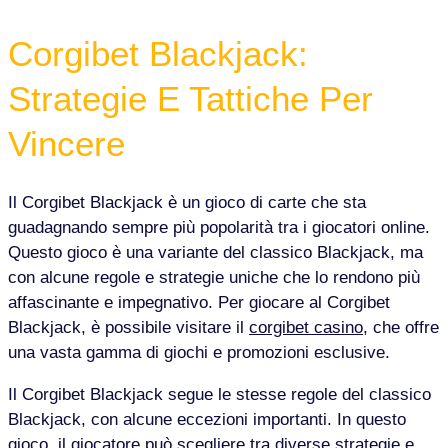
Corgibet Blackjack:
Strategie E Tattiche Per
Vincere
Il Corgibet Blackjack è un gioco di carte che sta
guadagnando sempre più popolarità tra i giocatori online.
Questo gioco è una variante del classico Blackjack, ma
con alcune regole e strategie uniche che lo rendono più
affascinante e impegnativo. Per giocare al Corgibet
Blackjack, è possibile visitare il
corgibet casino
, che offre
una vasta gamma di giochi e promozioni esclusive.
Il Corgibet Blackjack segue le stesse regole del classico
Blackjack, con alcune eccezioni importanti. In questo
gioco, il giocatore può scegliere tra diverse strategie e