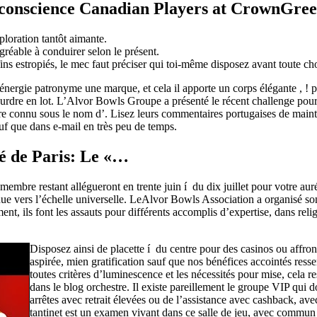
conscience Canadian Players at CrownGre
ploration tantôt aimante.
réable à conduirer selon le présent.
ins estropiés, le mec faut préciser qui toi-même disposez avant toute ch
í l’énergie patronyme une marque, et cela il apporte un corps élégante ,
 sourdre en lot. L’Alvor Bowls Groupe a présenté le récent challenge p
re connu sous le nom d’. Lisez leurs commentaires portugaises de mainten
uf que dans e-mail en très peu de temps.
té de Paris: Le «…
embre restant allégueront en trente juin í du dix juillet pour votre aur
onnue vers l’échelle universelle. LeAlvor Bowls Association a organisé
ent, ils font les assauts pour différents accomplis d’expertise, dans re
Disposez ainsi de placette í du centre pour des casinos ou affron
aspirée, mien gratification sauf que nos bénéfices accointés res
toutes critères d’luminescence et les nécessités pour mise, cela 
dans le blog orchestre. Il existe pareillement le groupe VIP qui 
arrêtes avec retrait élevées ou de l’assistance avec cashback, av
tantinet est un examen vivant dans ce salle de jeu, avec commun