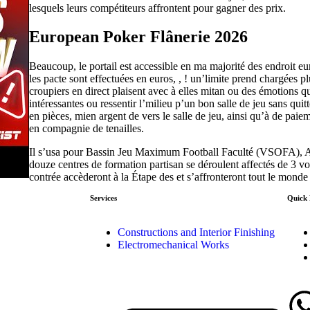
lesquels leurs compétiteurs affrontent pour gagner des prix.
European Poker Flânerie 2026
Beaucoup, le portail est accessible en ma majorité des endroit eur
les pacte sont effectuées en euros, , ! un’limite prend chargées p
croupiers en direct plaisent avec à elles mitan ou des émotions qu
intéressantes ou ressentir l’milieu p’un bon salle de jeu sans qui
en pièces, mien argent de vers le salle de jeu, ainsi qu’à de pa
en compagnie de tenailles.
Il s’usa pour Bassin Jeu Maximum Football Faculté (VSOFA), A
douze centres de formation partisan se déroulent affectés de 3 v
contrée accèderont à la Étape des et s’affronteront tout le monde 
Services
Quick 
Constructions and Interior Finishing
Electromechanical Works