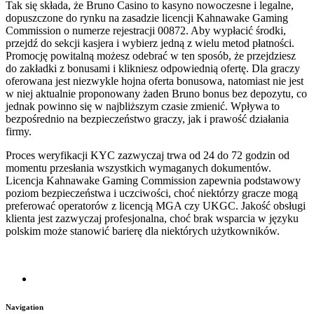
Tak się składa, że Bruno Casino to kasyno nowoczesne i legalne,
dopuszczone do rynku na zasadzie licencji Kahnawake Gaming
Commission o numerze rejestracji 00872. Aby wypłacić środki,
przejdź do sekcji kasjera i wybierz jedną z wielu metod płatności.
Promocję powitalną możesz odebrać w ten sposób, że przejdziesz
do zakładki z bonusami i klikniesz odpowiednią ofertę. Dla graczy
oferowana jest niezwykle hojna oferta bonusowa, natomiast nie jest
w niej aktualnie proponowany żaden Bruno bonus bez depozytu, co
jednak powinno się w najbliższym czasie zmienić. Wpływa to
bezpośrednio na bezpieczeństwo graczy, jak i prawość działania
firmy.
Proces weryfikacji KYC zazwyczaj trwa od 24 do 72 godzin od
momentu przesłania wszystkich wymaganych dokumentów.
Licencja Kahnawake Gaming Commission zapewnia podstawowy
poziom bezpieczeństwa i uczciwości, choć niektórzy gracze mogą
preferować operatorów z licencją MGA czy UKGC. Jakość obsługi
klienta jest zazwyczaj profesjonalna, choć brak wsparcia w języku
polskim może stanowić barierę dla niektórych użytkowników.
Navigation