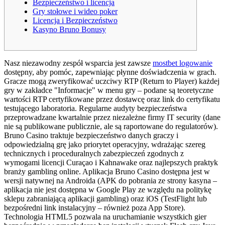
Bezpieczeństwo i licencja
Gry stołowe i wideo poker
Licencja i Bezpieczeństwo
Kasyno Bruno Bonusy
Nasz niezawodny zespół wsparcia jest zawsze
mostbet logowanie
dostępny, aby pomóc, zapewniając płynne doświadczenia w grach.
Gracze mogą zweryfikować uczciwy RTP (Return to Player) każdej
gry w zakładce "Informacje" w menu gry – podane są teoretyczne
wartości RTP certyfikowane przez dostawcę oraz link do certyfikatu
testującego laboratoria. Regularne audyty bezpieczeństwa
przeprowadzane kwartalnie przez niezależne firmy IT security (dane
nie są publikowane publicznie, ale są raportowane do regulatorów).
Bruno Casino traktuje bezpieczeństwo danych graczy i
odpowiedzialną grę jako priorytet operacyjny, wdrażając szereg
technicznych i proceduralnych zabezpieczeń zgodnych z
wymogami licencji Curaçao i Kahnawake oraz najlepszych praktyk
branży gambling online. Aplikacja Bruno Casino dostępna jest w
wersji natywnej na Androida (APK do pobrania ze strony kasyna –
aplikacja nie jest dostępna w Google Play ze względu na politykę
sklepu zabraniającą aplikacji gambling) oraz iOS (TestFlight lub
bezpośredni link instalacyjny – również poza App Store).
Technologia HTML5 pozwala na uruchamianie wszystkich gier