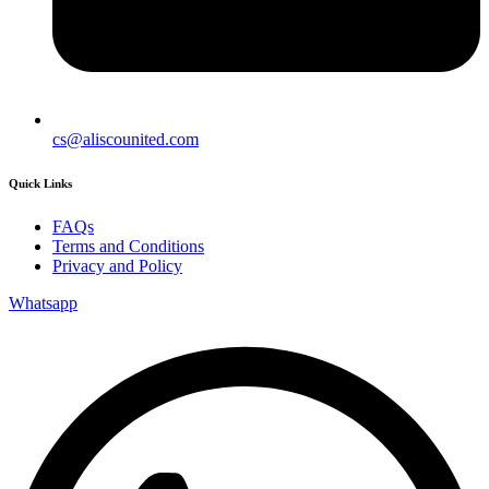
cs@aliscounited.com
Quick Links
FAQs
Terms and Conditions
Privacy and Policy
Whatsapp