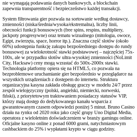
nie wymagają podawania danych bankowych, a blockchain
zapewnia transparentność i bezpieczeństwo każdej transakcji.
System filtrowania gier pozwala na sortowanie według dostawcy,
zmienności (niska/średnia/wysoka/ekstremalna), liczby linii,
obecności funkcji bonusowych (free spins, respins, multipliery,
jackpoty progresywne) oraz tematu wizualnego (mitologia, owoce,
Egipt, zwierzęta, space, horror itp.). Znaczna część slotów (około
60%) udostępnia funkcję zakupu bezpośredniego dostępu do rundy
bonusowej za wielokrotność stawki podstawowej – najczęściej 75x-
100x, ale w przypadku slotów ultra-wysokiej zmienności (NoLimit
City, Hacksaw) ceny mogą wzrastać do 500x-2000x stawki.
Technologia platformy opiera się na HTML5, co pozwala na
bezproblemowe uruchamianie gier bezpośrednio w przeglądarce na
wszystkich urządzeniach z dostępem do internetu. Struktura
organizacyjna kasyna zakłada obsługę graczy w modelu 24/7 przez
zespół wielojęzyczny (polski, angielski, niemiecki, norweski,
fiński), z priorytetowym traktowaniem posiadaczy statusów VIP,
którzy mają dostęp do dedykowanego kanału wsparcia z
gwarantowanym czasem odpowiedzi poniżej 5 minut. Bruno Casino
działa na rynku od 2020 roku jako część grupy Uno Digital Media,
operatora z wieloletnim doświadczeniem w branży gamingu online.
Oficjalne kasyno online z ponad 6000 grami, natychmiastowym
cashbackiem do 25% i wypłatami krypto w ciągu godziny.