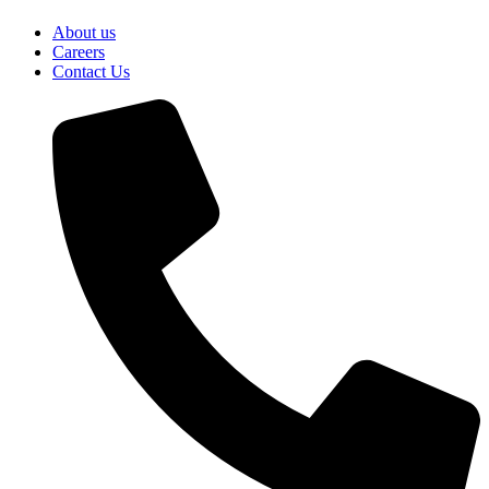
About us
Careers
Contact Us