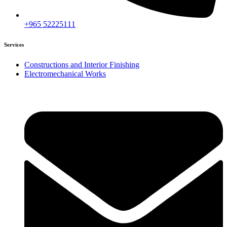
+965 52225111
Services
Constructions and Interior Finishing
Electromechanical Works