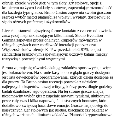
oferuje szeroki wybór gier, w tym sloty, gry stołowe, opcje z
krupierem na żywo i zakłady sportowe, zapewniając różnorodność
dla każdego typu gracza. Bruno Casino zapewnia swoim graczom
szeroki wybór metod płatności za wpłaty i wypłaty, dostosowując
się do różnych preferencji użytkowników.
Live chat stanowi najszybszą formę kontaktu z czasem odpowiedzi
zazwyczaj nieprzekraczającym kilku minut. Studio Evolution
Gaming zapewnia profesjonalnych krupierów mówiących w
różnych językach oraz możliwość interakcji poprzez czat.
Większość slotów oferuje RTP w przedziale 94-97%, co jest
standardem branżowym zapewniającym uczciwy balans między
rozrywką a potencjalnymi wygranymi.
Strona zajmuje się również obsługą zakładów sportowych, a więc
jest bukmacherem. Na stronie kasyna do wglądu graczy dostępna
jest lista deweloperów oprogramowania, których dzieła dostępne są
dla graczy. Ta Bruno casino recenzja powstała z udziałem
najlepszych ekspertów naszej witryny, którzy przez długie godziny
badali działalność tego operatora. Na tej stronie gracze znajdą
niesamowity wybór gier z zupełnie nowymi tytułami, ulubionymi
przez cały czas i kilka naprawdę fantastycznych bonusów, które
dodatkowo zwiększą hazardowe emocje. Gracze mają dostęp do
klasycznych gier stołowych jak ruletka, blackjack czy bakarat w
różnych wariantach i limitach zakładów. Płatności kryptowalutowe