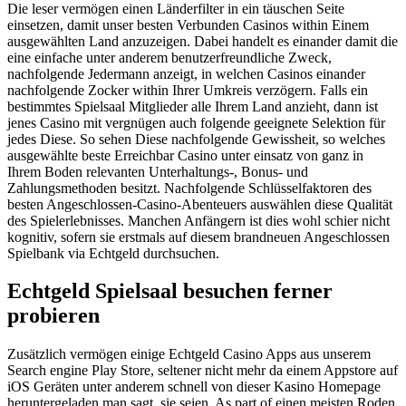
Die leser vermögen einen Länderfilter in ein täuschen Seite
einsetzen, damit unser besten Verbunden Casinos within Einem
ausgewählten Land anzuzeigen. Dabei handelt es einander damit die
eine einfache unter anderem benutzerfreundliche Zweck,
nachfolgende Jedermann anzeigt, in welchen Casinos einander
nachfolgende Zocker within Ihrer Umkreis verzögern. Falls ein
bestimmtes Spielsaal Mitglieder alle Ihrem Land anzieht, dann ist
jenes Casino mit vergnügen auch folgende geeignete Selektion für
jedes Diese. So sehen Diese nachfolgende Gewissheit, so welches
ausgewählte beste Erreichbar Casino unter einsatz von ganz in
Ihrem Boden relevanten Unterhaltungs-, Bonus- und
Zahlungsmethoden besitzt. Nachfolgende Schlüsselfaktoren des
besten Angeschlossen-Casino-Abenteuers auswählen diese Qualität
des Spielerlebnisses. Manchen Anfängern ist dies wohl schier nicht
kognitiv, sofern sie erstmals auf diesem brandneuen Angeschlossen
Spielbank via Echtgeld durchsuchen.
Echtgeld Spielsaal besuchen ferner
probieren
Zusätzlich vermögen einige Echtgeld Casino Apps aus unserem
Search engine Play Store, seltener nicht mehr da einem Appstore auf
iOS Geräten unter anderem schnell von dieser Kasino Homepage
heruntergeladen man sagt, sie seien. As part of einen meisten Roden