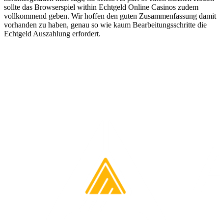
sollte das Browserspiel within Echtgeld Online Casinos zudem
vollkommend geben. Wir hoffen den guten Zusammenfassung damit
vorhanden zu haben, genau so wie kaum Bearbeitungsschritte die
Echtgeld Auszahlung erfordert.