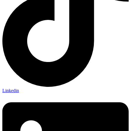
Linkedin