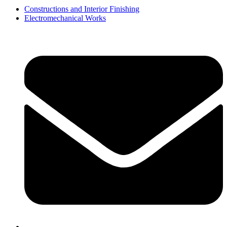
Constructions and Interior Finishing
Electromechanical Works