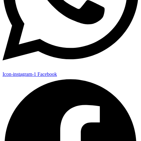
Icon-instagram-1
Facebook