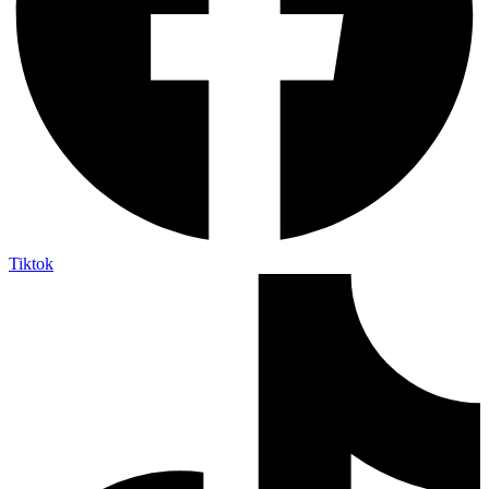
Tiktok