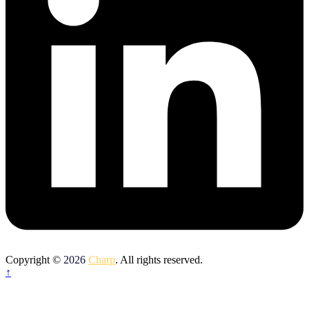
Copyright ©
2026
Charp
. All rights reserved.
↑