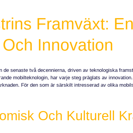
HOME
ABOUT US
strins Framväxt: E
 Och Innovation
 de senaste två decennierna, driven av teknologiska framst
rande mobilteknologin, har varje steg präglats av innovation.
rknaden. För den som är särskilt intresserad av olika mobil
misk Och Kulturell Kr