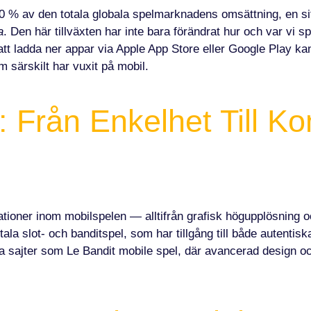
 50 % av den totala globala spelmarknadens omsättning, en s
a
. Den här tillväxten har inte bara förändrat hur och var vi s
t ladda ner appar via Apple App Store eller Google Play kan k
om särskilt har vuxit på mobil.
: Från Enkelhet Till Ko
tioner inom mobilspelen — alltifrån grafisk högupplösning och
itala slot- och banditspel, som har tillgång till både autent
 sajter som Le Bandit mobile spel, där avancerad design och 