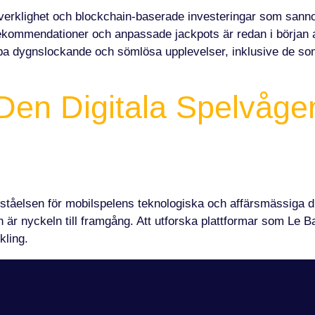
ll verklighet och blockchain-baserade investeringar som san
ekommendationer och anpassade jackpots är redan i början av
apa dygnslockande och sömlösa upplevelser, inklusive de so
 Den Digitala Spelvåg
ståelsen för mobilspelens teknologiska och affärsmässiga dri
r nyckeln till framgång. Att utforska plattformar som Le Ban
kling.