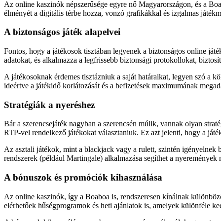
Az online kaszinók népszerűsége egyre nő Magyarországon, és a Boab
élményét a digitális térbe hozza, vonzó grafikákkal és izgalmas játék
A biztonságos játék alapelvei
Fontos, hogy a játékosok tisztában legyenek a biztonságos online játé
adatokat, és alkalmazza a legfrissebb biztonsági protokollokat, biztosí
A játékosoknak érdemes tisztázniuk a saját határaikat, legyen szó a kö
ideértve a játékidő korlátozását és a befizetések maximumának megad
Stratégiák a nyeréshez
Bár a szerencsejáték nagyban a szerencsén múlik, vannak olyan strat
RTP-vel rendelkező játékokat választaniuk. Ez azt jelenti, hogy a já
Az asztali játékok, mint a blackjack vagy a rulett, szintén igényelne
rendszerek (például Martingale) alkalmazása segíthet a nyeremények ma
A bónuszok és promóciók kihasználása
Az online kaszinók, így a Boaboa is, rendszeresen kínálnak különböz
elérhetőek hűségprogramok és heti ajánlatok is, amelyek különféle k