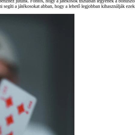
nzhez jutunk. Fontos, hogy a játékosok tisztában legyenek a bónuszokk
 segíti a játékosokat abban, hogy a lehető legjobban kihasználják ezeke