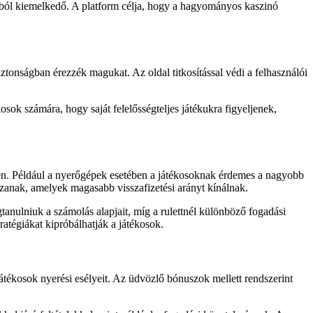
ból kiemelkedő. A platform célja, hogy a hagyományos kaszinó
ztonságban érezzék magukat. Az oldal titkosítással védi a felhasználói
osok számára, hogy saját felelősségteljes játékukra figyeljenek,
ben. Például a nyerőgépek esetében a játékosoknak érdemes a nagyobb
szanak, amelyek magasabb visszafizetési arányt kínálnak.
tanulniuk a számolás alapjait, míg a rulettnél különböző fogadási
atégiákat kipróbálhatják a játékosok.
tékosok nyerési esélyeit. Az üdvözlő bónuszok mellett rendszerint