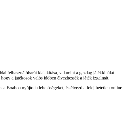
l felhasználóbarát kialakítása, valamint a gazdag játékkínálat
 hogy a játékosok valós időben élvezhessék a játék izgalmát.
a Boaboa nyújtotta lehetőségeket, és élvezd a felejthetetlen online