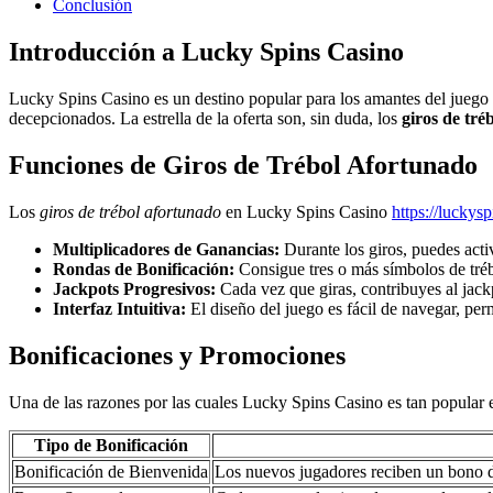
Conclusión
Introducción a Lucky Spins Casino
Lucky Spins Casino es un destino popular para los amantes del juego 
decepcionados. La estrella de la oferta son, sin duda, los
giros de tré
Funciones de Giros de Trébol Afortunado
Los
giros de trébol afortunado
en Lucky Spins Casino
https://luckysp
Multiplicadores de Ganancias:
Durante los giros, puedes acti
Rondas de Bonificación:
Consigue tres o más símbolos de tréb
Jackpots Progresivos:
Cada vez que giras, contribuyes al jackp
Interfaz Intuitiva:
El diseño del juego es fácil de navegar, per
Bonificaciones y Promociones
Una de las razones por las cuales Lucky Spins Casino es tan popular 
Tipo de Bonificación
Bonificación de Bienvenida
Los nuevos jugadores reciben un bono de