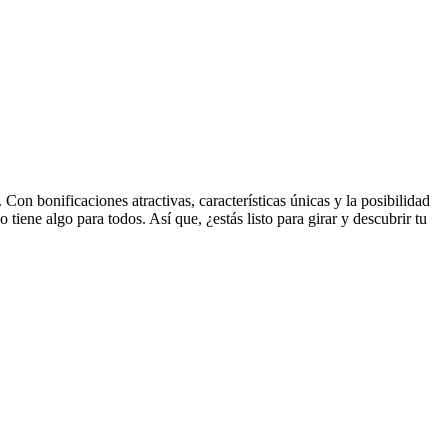
n bonificaciones atractivas, características únicas y la posibilidad
tiene algo para todos. Así que, ¿estás listo para girar y descubrir tu