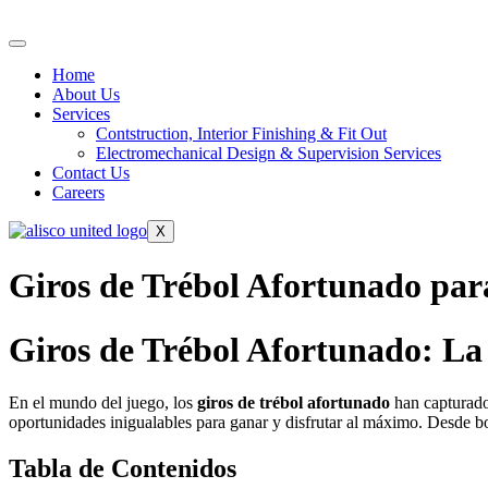
Home
About Us
Services
Contstruction, Interior Finishing & Fit Out
Electromechanical Design & Supervision Services
Contact Us
Careers
X
Giros de Trébol Afortunado para
Giros de Trébol Afortunado: La
En el mundo del juego, los
giros de trébol afortunado
han capturado
oportunidades inigualables para ganar y disfrutar al máximo. Desde bo
Tabla de Contenidos