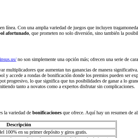
en línea. Con una amplia variedad de juegos que incluyen tragamonedas,
bol afortunado
, que prometen no solo diversión, sino también la posibi
insus.us/
no son simplemente una opción más; ofrecen una serie de carac
var multiplicadores que aumentan tus ganancias de manera significativa
ol y accede a rondas de bonificación donde los premios pueden ser ex
ot progresivo, lo que significa que tus posibilidades de ganar a lo gran
mitiendo tanto a novatos como a expertos disfrutar sin complicaciones.
es la variedad de
bonificaciones
que ofrece. Aquí hay un resumen de al
Descripción
l 100% en su primer depósito y giros gratis.