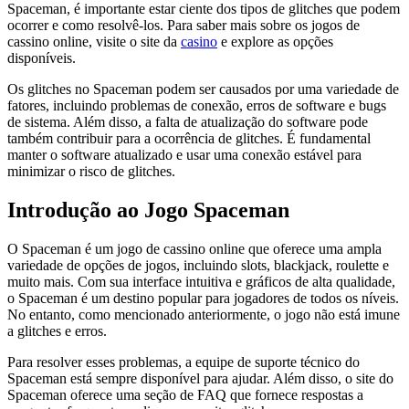
Spaceman, é importante estar ciente dos tipos de glitches que podem
ocorrer e como resolvê-los. Para saber mais sobre os jogos de
cassino online, visite o site da
casino
e explore as opções
disponíveis.
Os glitches no Spaceman podem ser causados por uma variedade de
fatores, incluindo problemas de conexão, erros de software e bugs
de sistema. Além disso, a falta de atualização do software pode
também contribuir para a ocorrência de glitches. É fundamental
manter o software atualizado e usar uma conexão estável para
minimizar o risco de glitches.
Introdução ao Jogo Spaceman
O Spaceman é um jogo de cassino online que oferece uma ampla
variedade de opções de jogos, incluindo slots, blackjack, roulette e
muito mais. Com sua interface intuitiva e gráficos de alta qualidade,
o Spaceman é um destino popular para jogadores de todos os níveis.
No entanto, como mencionado anteriormente, o jogo não está imune
a glitches e erros.
Para resolver esses problemas, a equipe de suporte técnico do
Spaceman está sempre disponível para ajudar. Além disso, o site do
Spaceman oferece uma seção de FAQ que fornece respostas a