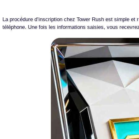
La procédure d’inscription chez Tower Rush est simple et r
téléphone. Une fois les informations saisies, vous recevre