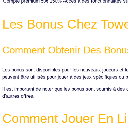
Compte premium
50€
150%
Accès à des fonctionnalités s
Les Bonus Chez Tow
Comment Obtenir Des Bonu
Les bonus sont disponibles pour les nouveaux joueurs et l
peuvent être utilisés pour jouer à des jeux spécifiques o
Il est important de noter que les bonus sont soumis à des c
d’autres offres.
Comment Jouer En L