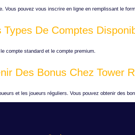
de. Vous pouvez vous inscrire en ligne en remplissant le fo
s Types De Comptes Disponi
le compte standard et le compte premium.
nir Des Bonus Chez Tower R
ueurs et les joueurs réguliers. Vous pouvez obtenir des bon