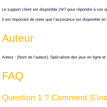
Le support client est disponible 24/7 pour répondre à vos 
Il est important de noter que l’assistance est disponible en
Auteur
Auteur : [Nom de l’auteur], Spécialiste des jeux en ligne et
FAQ
Question 1 ? Comment S’ins