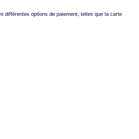
 différentes options de paiement, telles que la carte