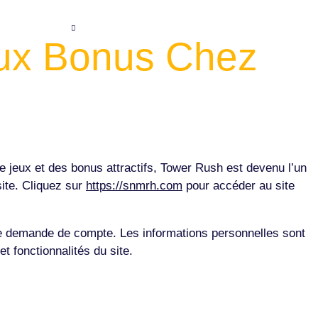
SERVICES
CONTACT US
CAREERS
Aux Bonus Chez
 jeux et des bonus attractifs, Tower Rush est devenu l’un
ite. Cliquez sur
https://snmrh.com
pour accéder au site
 de demande de compte. Les informations personnelles sont
 fonctionnalités du site.