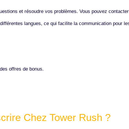
questions et résoudre vos problèmes. Vous pouvez contacter 
 différentes langues, ce qui facilite la communication pour le
 des offres de bonus.
crire Chez Tower Rush ?