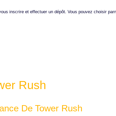
us inscrire et effectuer un dépôt. Vous pouvez choisir parmi
ower Rush
tance De Tower Rush