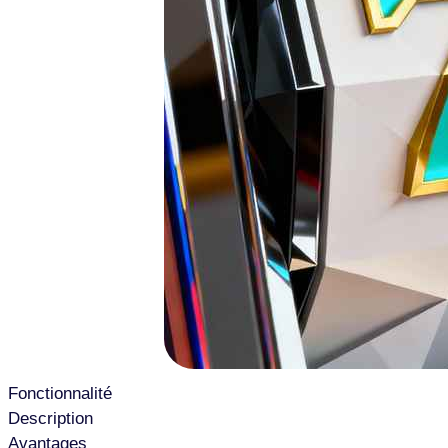
Fonctionnalité
Description
Avantages