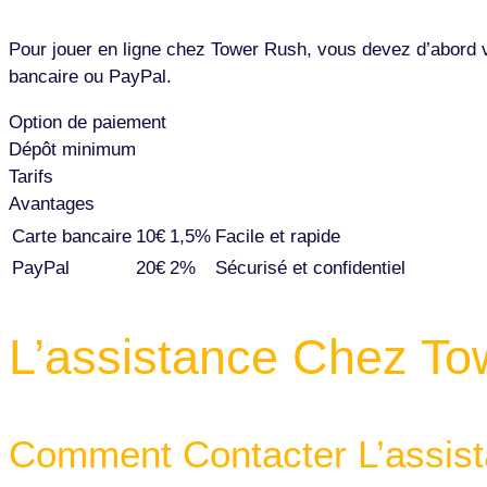
Pour jouer en ligne chez Tower Rush, vous devez d’abord vo
bancaire ou PayPal.
Option de paiement
Dépôt minimum
Tarifs
Avantages
Carte bancaire
10€
1,5%
Facile et rapide
PayPal
20€
2%
Sécurisé et confidentiel
L’assistance Chez T
Comment Contacter L’assis