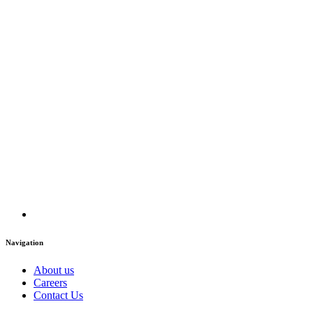
Navigation
About us
Careers
Contact Us