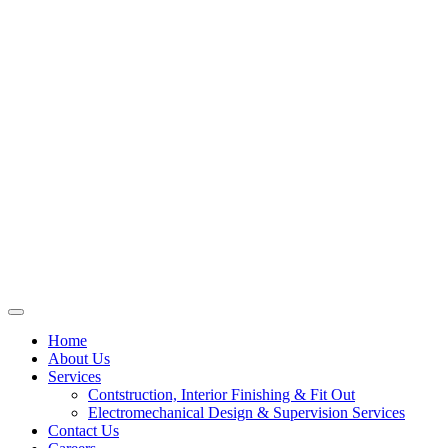
Home
About Us
Services
Contstruction, Interior Finishing & Fit Out
Electromechanical Design & Supervision Services
Contact Us