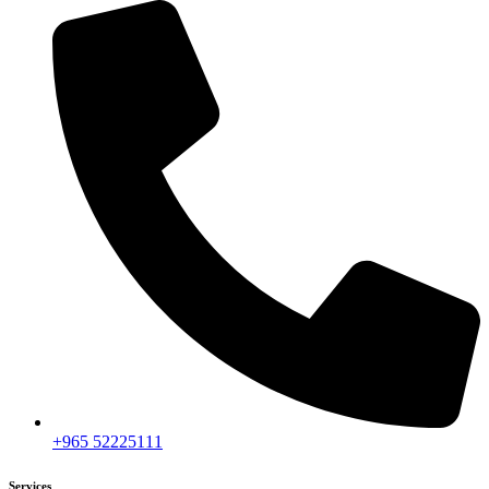
+965 52225111
Services