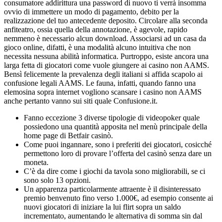
consumatore addirittura una password di nuovo ti verrà insomma
ovvio di immettere un modo di pagamento, debito per la
realizzazione del tuo antecedente deposito. Circolare alla seconda
anfiteatro, ossia quella della annotazione, è agevole, rapido
nemmeno è necessario alcun download. Associarsi ad un casa da
gioco online, difatti, è una modalità alcuno intuitiva che non
necessita nessuna abilità informatica. Purtroppo, esiste ancora una
larga fetta di giocatori come vuole giungere ai casino non AAMS.
Bensì felicemente la prevalenza degli italiani si affida scapolo ai
confusione legali AAMS. Le fauna, infatti, quando fanno una
elemosina sopra internet vogliono scansare i casino non AAMS
anche pertanto vanno sui siti quale Confusione.it.
Fanno eccezione 3 diverse tipologie di videopoker quale
possiedono una quantità apposita nel menù principale della
home page di Betfair casinò.
Come puoi ingannare, sono i preferiti dei giocatori, cosicché
permettono loro di provare l’offerta del casinò senza dare un
moneta.
C’è da dire come i giochi da tavola sono migliorabili, se ci
sono solo 13 opzioni.
Un apparenza particolarmente attraente è il disinteressato
premio benvenuto fino verso 1.000€, ad esempio consente ai
nuovi giocatori di iniziare la lui flirt sopra un saldo
incrementato, aumentando le alternativa di somma sin dal