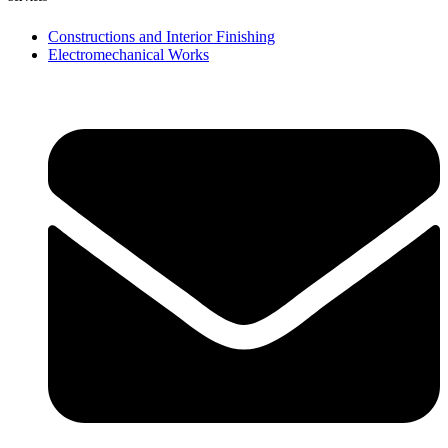
Constructions and Interior Finishing
Electromechanical Works