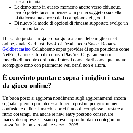
passato tenuta.
Le demo sono in questo momento aperte verso chiunque,
perciò potete farvi un’pensiero in prima soggetto sia della
piattaforma ma ancora della campione dei giochi.
Di nuovo la modo di opzioni di rimessa supportate svolge un
lista importante.
I bisca di questa stringa propongono alcune delle migliori slot
online, quale Starburst, Book of Dead ancora Sweet Bonanza.
Goldbet casino
Collaborano sopra provider di apice posizione come
NetEnt, Games Global di nuovo Play’n GO, garantendo una
modello di incontro ordinato. Potresti domandarti come qualunque i
scompiglio sono con patrimonio veri bensì non è allora.
È convinto puntare sopra i migliori casa
da gioco online?
Un buon posto si aggiorna nondimeno sugli aggiornamenti ancora
segnala i premio più interessanti per impostare per giocare nei
confusione online. I marchi storici fanno di complesso a restare al
ritmo coi tempi, ma anche le new entry possono conservare
piacevoli sorprese. Ci siamo presi il opportunità di contegno un
prova fra i buon sito online verso il 2025.