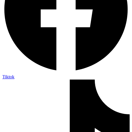
Tiktok