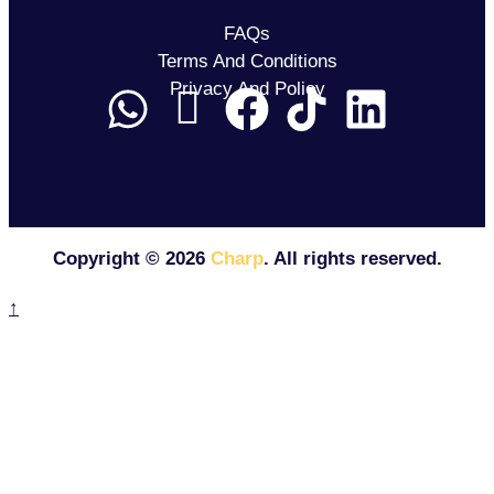
FAQs
Terms And Conditions
Privacy And Policy
Copyright ©
2026
Charp
. All rights reserved.
↑