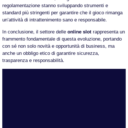
regolamentazione stanno sviluppando strumenti e
standard più stringenti per garantire che il gioco rimanga
un’attività di intrattenimento sano e responsabile.
In conclusione, il settore delle
online slot
rappresenta un
frammento fondamentale di questa evoluzione, portando
con sé non solo novità e opportunità di business, ma
anche un obbligo etico di garantire sicurezza,
trasparenza e responsabilità.