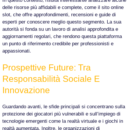
In questo contesto, risulta interessante analizzare alcune
delle risorse più affidabili e complete, come il sito online
slot, che offre approfondimenti, recensioni e guide di
esperti per conoscere meglio questo segmento. La sua
autorità si fonda su un lavoro di analisi approfondita e
aggiornamenti regolari, che rendono questa piattaforma
un punto di riferimento credibile per professionisti e
appassionati.
Prospettive Future: Tra
Responsabilità Sociale E
Innovazione
Guardando avanti, le sfide principali si concentrano sulla
protezione dei giocatori più vulnerabili e sull’impiego di
tecnologie emergenti come la realtà virtuale e i giochi in
realtà aumentata. Inoltre, le organizzazioni di