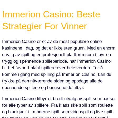
Immerion Casino: Beste
Strategier For Vinner
Immerion Casino er et av de mest populære online
kasinoene i dag, og det er ikke uten grunn. Med en enorm
utvalg av spill og en profesjonell plattform som tilbyr en
trygg og spennende spilleperiode, har Immerion Casino
blitt et favoritt blant spillere over hele verden. For å
komme i gang med spilling på Immerion Casino, kan du
trykke på
den nåværende siden
og oppdage alle de
spennende spillene og bonusene de tilbyr.
Immerion Casino tilbyr et bredt utvalg av spill som passer
for alle typer av spillere. Fra klassiske spill som roulette
og blackjack til moderne spill som videospill og live spill,