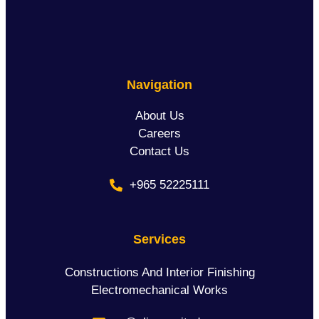
Navigation
About Us
Careers
Contact Us
+965 52225111
Services
Constructions And Interior Finishing
Electromechanical Works