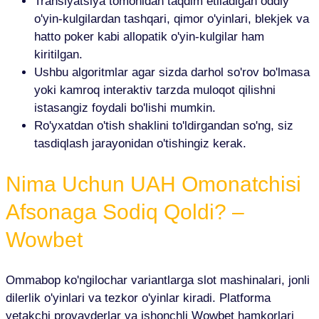
Translyatsiya tomonidan taqdim etiladigan oddiy
o'yin-kulgilardan tashqari, qimor o'yinlari, blekjek va
hatto poker kabi allopatik o'yin-kulgilar ham
kiritilgan.
Ushbu algoritmlar agar sizda darhol so'rov bo'lmasa
yoki kamroq interaktiv tarzda muloqot qilishni
istasangiz foydali bo'lishi mumkin.
Ro'yxatdan o'tish shaklini to'ldirgandan so'ng, siz
tasdiqlash jarayonidan o'tishingiz kerak.
Nima Uchun UAH Omonatchisi
Afsonaga Sodiq Qoldi? –
Wowbet
Ommabop ko'ngilochar variantlarga slot mashinalari, jonli
dilerlik o'yinlari va tezkor o'yinlar kiradi. Platforma
yetakchi provayderlar va ishonchli Wowbet hamkorlari