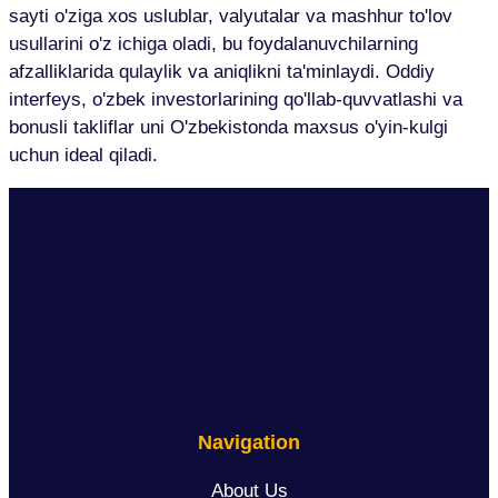
sayti o'ziga xos uslublar, valyutalar va mashhur to'lov
usullarini o'z ichiga oladi, bu foydalanuvchilarning
afzalliklarida qulaylik va aniqlikni ta'minlaydi. Oddiy
interfeys, o'zbek investorlarining qo'llab-quvvatlashi va
bonusli takliflar uni O'zbekistonda maxsus o'yin-kulgi
uchun ideal qiladi.
Navigation
About Us