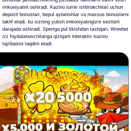
imkoniyatini oshiradi. Kazino turnir ishtirokchilari uchun
depozit bonuslari, bepul aylanishlar va maxsus bonuslarni
taklif etadi, bu sizning yutish imkoniyatingizni sezilarli
darajada oshiradi. Sportga pul tikishdan tashqari, Wowbet
o'z foydalanuvchilariga qiziqarli interaktiv kazino
tajribasini taqdim etadi.