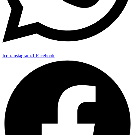
Icon-instagram-1
Facebook