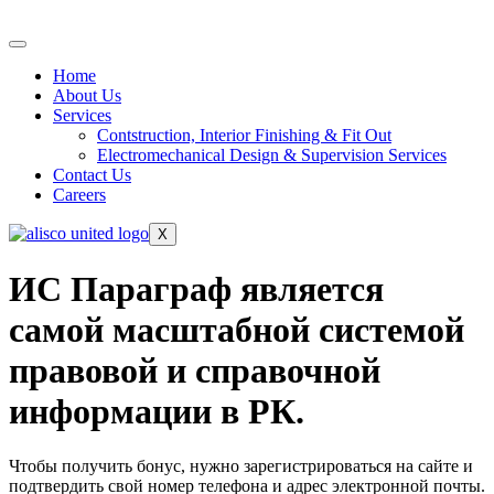
Home
About Us
Services
Contstruction, Interior Finishing & Fit Out
Electromechanical Design & Supervision Services
Contact Us
Careers
X
ИС Параграф является
самой масштабной системой
правовой и справочной
информации в РК.
Чтобы получить бонус, нужно зарегистрироваться на сайте и
подтвердить свой номер телефона и адрес электронной почты.