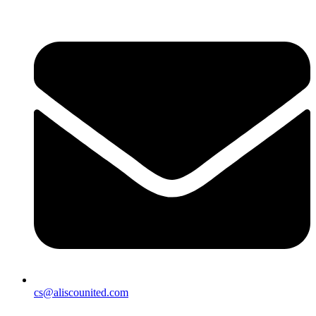
cs@aliscounited.com