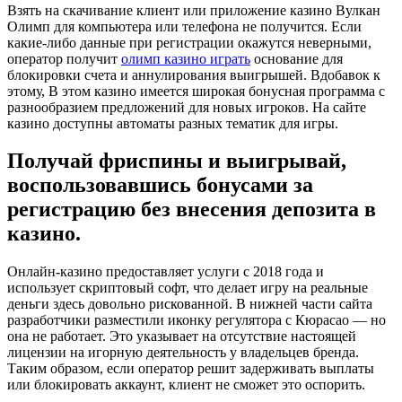
Взять на скачивание клиент или приложение казино Вулкан
Олимп для компьютера или телефона не получится. Если
какие-либо данные при регистрации окажутся неверными,
оператор получит
олимп казино играть
основание для
блокировки счета и аннулирования выигрышей. Вдобавок к
этому, В этом казино имеется широкая бонусная программа с
разнообразием предложений для новых игроков. На сайте
казино доступны автоматы разных тематик для игры.
Получай фриспины и выигрывай,
воспользовавшись бонусами за
регистрацию без внесения депозита в
казино.
Онлайн-казино предоставляет услуги с 2018 года и
использует скриптовый софт, что делает игру на реальные
деньги здесь довольно рискованной. В нижней части сайта
разработчики разместили иконку регулятора с Кюрасао — но
она не работает. Это указывает на отсутствие настоящей
лицензии на игорную деятельность у владельцев бренда.
Таким образом, если оператор решит задерживать выплаты
или блокировать аккаунт, клиент не сможет это оспорить.