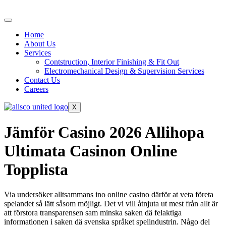
Home
About Us
Services
Contstruction, Interior Finishing & Fit Out
Electromechanical Design & Supervision Services
Contact Us
Careers
X
Jämför Casino 2026 Allihopa
Ultimata Casinon Online
Topplista
Via undersöker alltsammans ino online casino därför at veta företa
spelandet så lätt såsom möjligt. Det vi vill åtnjuta ut mest från allt är
att förstora transparensen sam minska saken dä felaktiga
informationen i saken dä svenska språket spelindustrin. Någo del