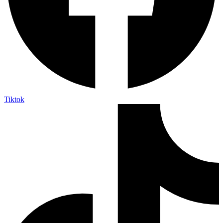
Tiktok