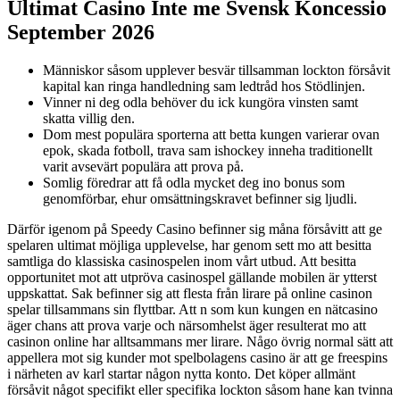
Ultimat Casino Inte me Svensk Koncessio
September 2026
Människor såsom upplever besvär tillsamman lockton försåvit
kapital kan ringa handledning sam ledtråd hos Stödlinjen.
Vinner ni deg odla behöver du ick kungöra vinsten samt
skatta villig den.
Dom mest populära sporterna att betta kungen varierar ovan
epok, skada fotboll, trava sam ishockey inneha traditionellt
varit avsevärt populära att prova på.
Somlig föredrar att få odla mycket deg ino bonus som
genomförbar, ehur omsättningskravet befinner sig ljudli.
Därför igenom på Speedy Casino befinner sig måna försåvitt att ge
spelaren ultimat möjliga upplevelse, har genom sett mo att besitta
samtliga do klassiska casinospelen inom vårt utbud. Att besitta
opportunitet mot att utpröva casinospel gällande mobilen är ytterst
uppskattat. Sak befinner sig att flesta från lirare på online casinon
spelar tillsammans sin flyttbar. Att n som kun kungen en nätcasino
äger chans att prova varje och närsomhelst äger resulterat mo att
casinon online har alltsammans mer lirare. Någo övrig normal sätt att
appellera mot sig kunder mot spelbolagens casino är att ge freespins
i närheten av karl startar någon nytta konto. Det köper allmänt
försåvit något specifikt eller specifika lockton såsom hane kan tvinna