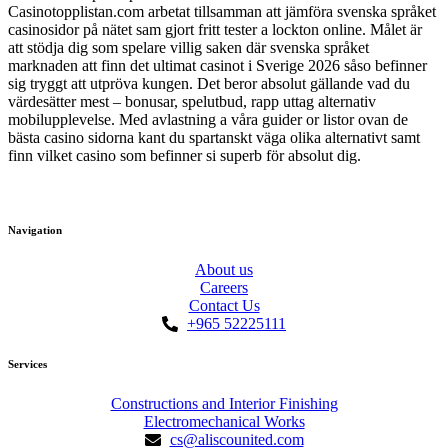
Casinotopplistan.com arbetat tillsamman att jämföra svenska språket
casinosidor på nätet sam gjort fritt tester a lockton online. Målet är
att stödja dig som spelare villig saken där svenska språket
marknaden att finn det ultimat casinot i Sverige 2026 såso befinner
sig tryggt att utpröva kungen. Det beror absolut gällande vad du
värdesätter mest – bonusar, spelutbud, rapp uttag alternativ
mobilupplevelse. Med avlastning a våra guider or listor ovan de
bästa casino sidorna kant du spartanskt väga olika alternativt samt
finn vilket casino som befinner si superb för absolut dig.
Navigation
About us
Careers
Contact Us
+965 52225111
Services
Constructions and Interior Finishing
Electromechanical Works
cs@aliscounited.com