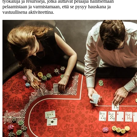
työkaluja ja resursseja, jotka auttavat pelaajia hallitsemaan
pelaamistaan ja varmistamaan, että se pysyy hauskana ja
vastuullisena aktiviteettina.