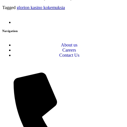
Tagged
glorion kasino kokemuksia
Navigation
About us
Careers
Contact Us