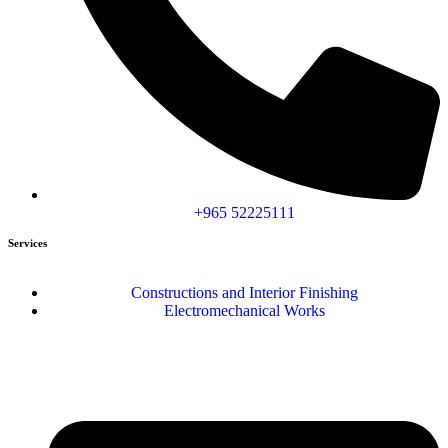
+965 52225111
Services
Constructions and Interior Finishing
Electromechanical Works