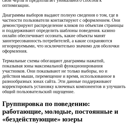
свои черты и предполагает уникального способа к
оптимизации.
Диаграммы выборов выдают полную сведения о том, где в
частности пользователи контактируют с оформлением. Они
демонстрируют распределение кликов по объектам страницы
и поддерживают определить шаблоны поведения. казино
онлайн обеспечивает осознать, какие объекты манят
заинтересованность потребителей, а какие сохраняются
игнорируемыми, что исключительно значимо для оболочки
оформления.
Термальные схемы обогащают диаграммы нажатий,
показывая зоны максимальной функционирования
участников. Они показывают не только выборы, но и
действия мыши, перемещение и время, использованное в
разнообразных зонах сайта. Эти данные поддерживают
корректировать установку ключевых компонентов и улучшить
общий пользовательский ощущение.
Группировка по поведению:
работающие, молодые, постоянные и
«бездействующие» юзеры