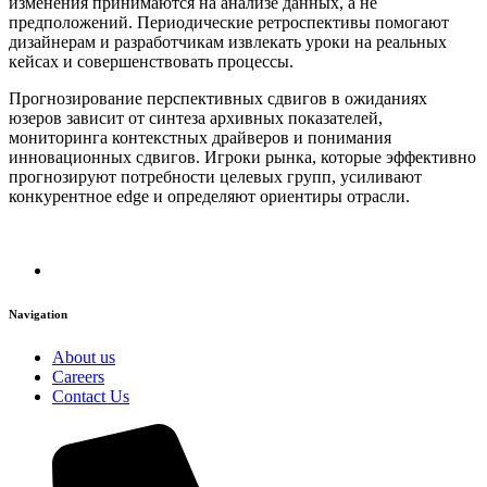
изменения принимаются на анализе данных, а не
предположений. Периодические ретроспективы помогают
дизайнерам и разработчикам извлекать уроки на реальных
кейсах и совершенствовать процессы.
Прогнозирование перспективных сдвигов в ожиданиях
юзеров зависит от синтеза архивных показателей,
мониторинга контекстных драйверов и понимания
инновационных сдвигов. Игроки рынка, которые эффективно
прогнозируют потребности целевых групп, усиливают
конкурентное edge и определяют ориентиры отрасли.
Navigation
About us
Careers
Contact Us