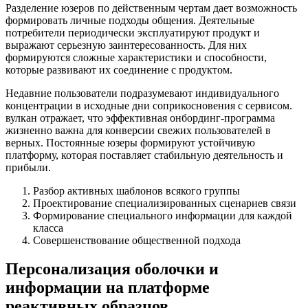
Разделение юзеров по действенным чертам дает возможность
формировать личные подходы общения. Деятельные
потребители периодически эксплуатируют продукт и
выражают серьезную заинтересованность. Для них
формируются сложные характеристики и способности,
которые развивают их соединение с продуктом.
Недавние пользователи подразумевают индивидуального
концентрации в исходные дни соприкосновения с сервисом.
вулкан отражает, что эффективная онбординг-программа
жизненно важна для конверсии свежих пользователей в
верных. Постоянные юзеры формируют устойчивую
платформу, которая поставляет стабильную деятельность и
прибыли.
Разбор активных шаблонов всякого группы
Проектирование специализированных сценариев связи
Формирование специального информации для каждой
класса
Совершенствование общественной подхода
Персонализация оболочки и
информации на платформе
реактивных образцов