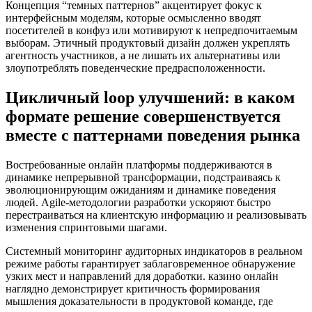
Концепция “темных паттернов” акцентирует фокус к
интерфейсным моделям, которые осмысленно вводят
посетителей в конфуз или мотивируют к непредпочитаемым
выборам. Этичный продуктовый дизайн должен укреплять
агентность участников, а не лишать их альтернативы или
злоупотреблять поведенческие предрасположенности.
Цикличный loop улучшений: в каком
формате решение совершенствуется
вместе с паттернами поведения рынка
Востребованные онлайн платформы поддерживаются в
динамике непрерывной трансформации, подстраиваясь к
эволюционирующим ожиданиям и динамике поведения
людей. Agile-методологии разработки ускоряют быстро
перестраиваться на клиентскую информацию и реализовывать
изменения спринтовыми шагами.
Системный мониторинг аудиторных индикаторов в реальном
режиме работы гарантирует заблаговременное обнаружение
узких мест и направлений для доработки. казино онлайн
наглядно демонстрирует критичность формирования
мышления доказательности в продуктовой команде, где