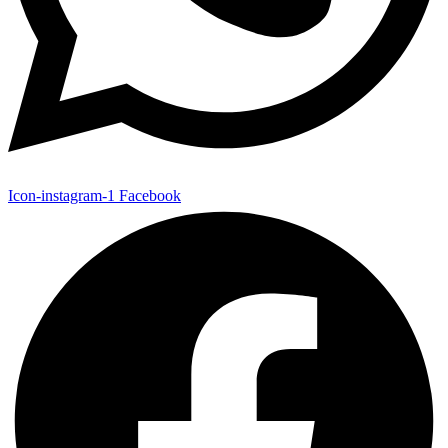
Icon-instagram-1
Facebook