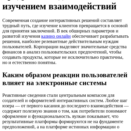
изучением взаимодействий
Современная создание интерактивных решений составляет
трудный путь, где изучение клиентов превращается в основой
для принятия заключений. В век обширных параметров и
развитой изучения
казино онлайн
обеспечивает разрабатывать
решения, наиболее релевантные действительным нуждам
пользователей. Корпорации выделяют значительные средства
финансов в анализ пользовательских предпочтений, чтобы
создавать продукты, которые не исключительно практичны,
но и естественно понятны.
Каким образом реакции пользователей
влияет на электронные системы
Реактивные сведения стали центральным компасом для
создателей и оформителей интерактивных систем. Любое шаг
юзера — от первого касания до последнего взаимодействия —
содержит полезную знания о том, как потребители понимают
оформление и функциональность. вулкан показывает, что
результативные платформы формируются не на фундаменте
предположений, а на платформе истинных информации о