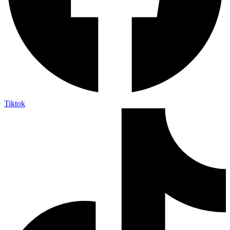
Tiktok