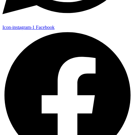
Icon-instagram-1
Facebook