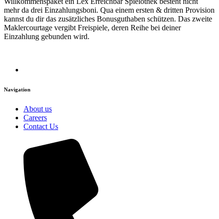
Willkommenspaket ein Lex Erreichbar Spielothek besteht nicht
mehr da drei Einzahlungsboni. Qua einem ersten & dritten Provision
kannst du dir das zusätzliches Bonusguthaben schützen. Das zweite
Maklercourtage vergibt Freispiele, deren Reihe bei deiner
Einzahlung gebunden wird.
Navigation
About us
Careers
Contact Us