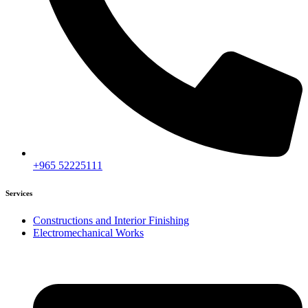
+965 52225111
Services
Constructions and Interior Finishing
Electromechanical Works