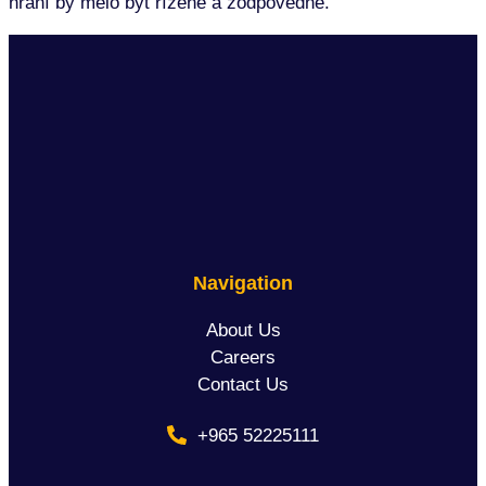
hraní by mělo být řízené a zodpovědné.
Navigation
About Us
Careers
Contact Us
+965 52225111