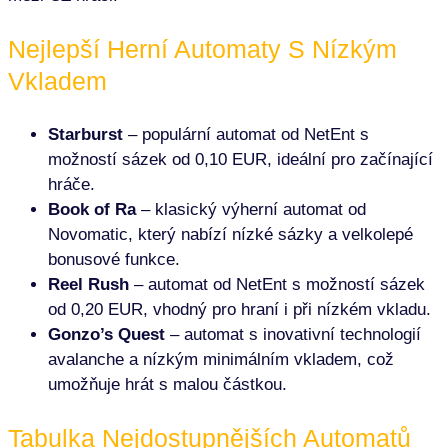
Nejlepší Herní Automaty S Nízkým
Vkladem
Starburst
– populární automat od NetEnt s
možností sázek od 0,10 EUR, ideální pro začínající
hráče.
Book of Ra
– klasický výherní automat od
Novomatic, který nabízí nízké sázky a velkolepé
bonusové funkce.
Reel Rush
– automat od NetEnt s možností sázek
od 0,20 EUR, vhodný pro hraní i při nízkém vkladu.
Gonzo’s Quest
– automat s inovativní technologií
avalanche a nízkým minimálním vkladem, což
umožňuje hrát s malou částkou.
Tabulka Nejdostupnějších Automatů