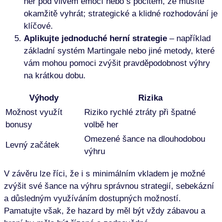
her pod vlivem emocí nebo s pocitem, že musíte
okamžitě vyhrát; strategické a klidné rozhodování je
klíčové.
Aplikujte jednoduché herní strategie
– například
základní systém Martingale nebo jiné metody, které
vám mohou pomoci zvýšit pravděpodobnost výhry
na krátkou dobu.
Výhody
Rizika
Možnost využít
Riziko rychlé ztráty při špatné
bonusy
volbě her
Omezené šance na dlouhodobou
Levný začátek
výhru
V závěru lze říci, že i s minimálním vkladem je možné
zvýšit své šance na výhru správnou strategií, sebekázní
a důsledným využíváním dostupných možností.
Pamatujte však, že hazard by měl být vždy zábavou a