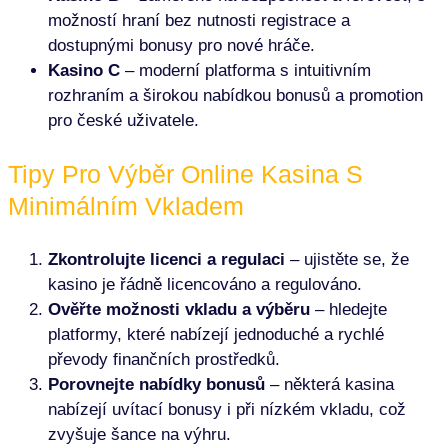
možností hraní bez nutnosti registrace a
dostupnými bonusy pro nové hráče.
Kasino C
– moderní platforma s intuitivním
rozhraním a širokou nabídkou bonusů a promotion
pro české uživatele.
Tipy Pro Výběr Online Kasina S
Minimálním Vkladem
Zkontrolujte licenci a regulaci
– ujistěte se, že
kasino je řádně licencováno a regulováno.
Ověřte možnosti vkladu a výběru
– hledejte
platformy, které nabízejí jednoduché a rychlé
převody finančních prostředků.
Porovnejte nabídky bonusů
– některá kasina
nabízejí uvítací bonusy i při nízkém vkladu, což
zvyšuje šance na výhru.