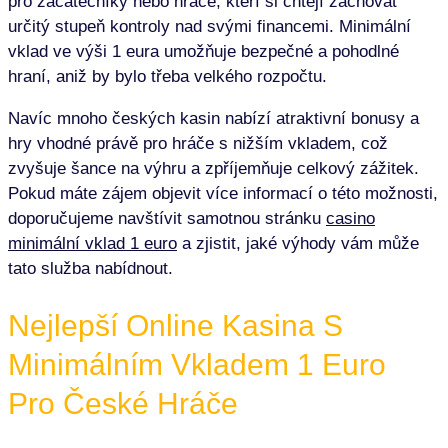
pro začátečníky nebo hráče, kteří si chtějí zachovat
určitý stupeň kontroly nad svými financemi. Minimální
vklad ve výši 1 eura umožňuje bezpečné a pohodlné
hraní, aniž by bylo třeba velkého rozpočtu.
Navíc mnoho českých kasin nabízí atraktivní bonusy a
hry vhodné právě pro hráče s nižším vkladem, což
zvyšuje šance na výhru a zpříjemňuje celkový zážitek.
Pokud máte zájem objevit více informací o této možnosti,
doporučujeme navštívit samotnou stránku
casino
minimální vklad 1 euro
a zjistit, jaké výhody vám může
tato služba nabídnout.
Nejlepší Online Kasina S
Minimálním Vkladem 1 Euro
Pro České Hráče