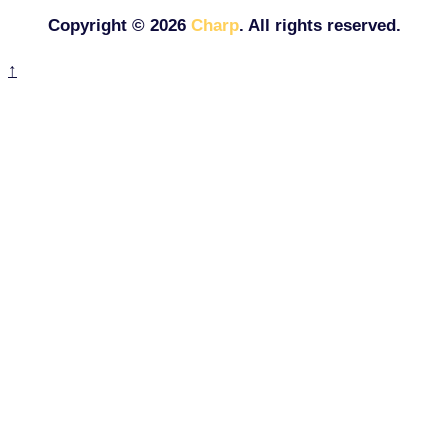
Copyright ©
2026
Charp
. All rights reserved.
↑