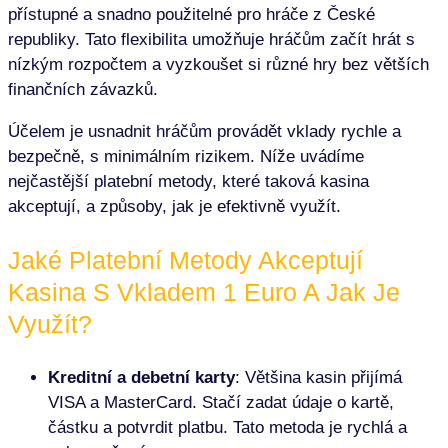
přístupné a snadno použitelné pro hráče z České
republiky. Tato flexibilita umožňuje hráčům začít hrát s
nízkým rozpočtem a vyzkoušet si různé hry bez větších
finančních závazků.
Účelem je usnadnit hráčům provádět vklady rychle a
bezpečně, s minimálním rizikem. Níže uvádíme
nejčastější platební metody, které taková kasina
akceptují, a způsoby, jak je efektivně využít.
Jaké Platební Metody Akceptují
Kasina S Vkladem 1 Euro A Jak Je
Využít?
Kreditní a debetní karty
: Většina kasin přijímá
VISA a MasterCard. Stačí zadat údaje o kartě,
částku a potvrdit platbu. Tato metoda je rychlá a