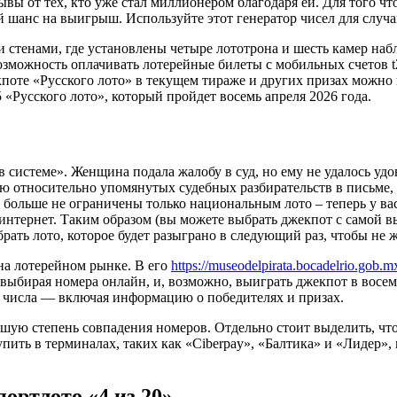
вы от тех, кто уже стал миллионером благодаря ей. Для того чт
 шанс на выигрыш. Используйте этот генератор чисел для случа
тенами, где установлены четыре лототрона и шесть камер набл
можность оплачивать лотерейные билеты с мобильных счетов t2 
те «Русского лото» в текущем тираже и других призах можно най
 «Русского лото», который пройдет восемь апреля 2026 года.
системе». Женщина подала жалобу в суд, но ему не удалось удо
ю относительно упомянутых судебных разбирательств в письме,
больше не ограничены только национальным лото – теперь у вас
 интернет. Таким образом (вы можете выбрать джекпот с самой 
ать лото, которое будет разыграно в следующий раз, чтобы не ж
на лотерейном рынке. В его
https://museodelpirata.bocadelrio.gob.m
 выбирая номера онлайн, и, возможно, выиграть джекпот в восем
 числа — включая информацию о победителях и призах.
шую степень совпадения номеров. Отдельно стоит выделить, что
пить в терминалах, таких как «Ciberpay», «Балтика» и «Лидер»,
ортлото «4 из 20».