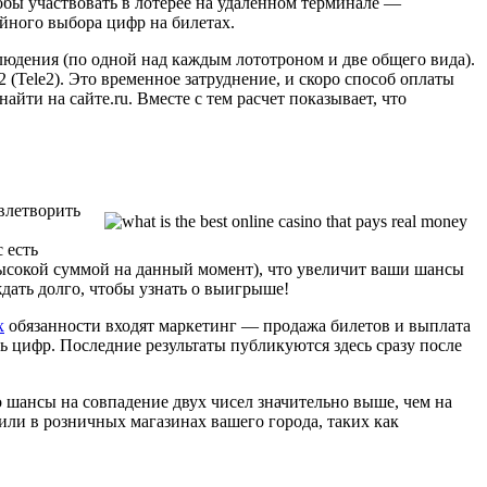
обы участвовать в лотерее на удаленном терминале —
йного выбора цифр на билетах.
юдения (по одной над каждым лототроном и две общего вида).
(Tele2). Это временное затруднение, и скоро способ оплаты
ти на сайте.ru. Вместе с тем расчет показывает, что
влетворить
 есть
высокой суммой на данный момент), что увеличит ваши шансы
дать долго, чтобы узнать о выигрыше!
x
обязанности входят маркетинг — продажа билетов и выплата
ь цифр. Последние результаты публикуются здесь сразу после
 шансы на совпадение двух чисел значительно выше, чем на
 или в розничных магазинах вашего города, таких как