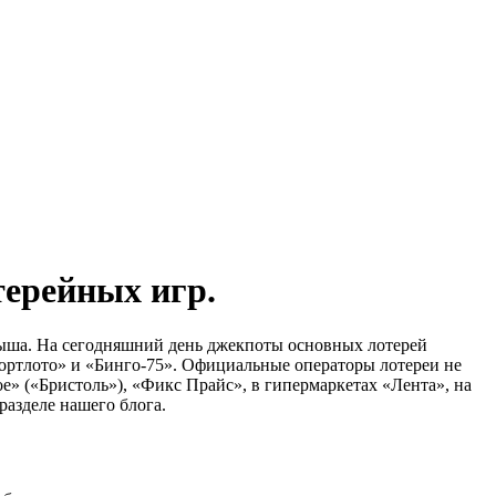
терейных игр.
рыша. На сегодняшний день джекпоты основных лотерей
е Спортлото» и «Бинго-75». Официальные операторы лотереи не
е» («Бристоль»), «Фикс Прайс», в гипермаркетах «Лента», на
азделе нашего блога.