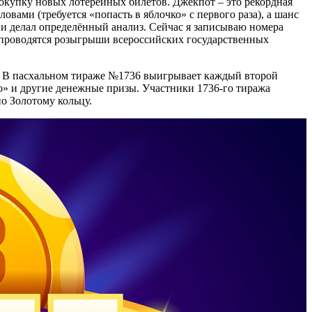
покупку новых лотерейных билетов. Джекпот – это рекордная
овами (требуется «попасть в яблочко» с первого раза), а шанс
их и делал определённый анализ. Сейчас я записываю номера
ых проводятся розыгрыши всероссийских государственных
м. В пасхальном тираже №1736 выигрывает каждый второй
то» и другие денежные призы. Участники 1736-го тиража
о Золотому кольцу.