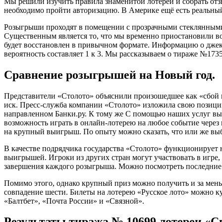
Мы решили изучить правила знаменитой лотереи и собрать отзы
необходимо пройти авторизацию. В Америке ещё есть реальный
Розыгрыши проходят в помещении с прозрачными стеклянными с
Существенным является то, что мы временно приостановили воз
будет восстановлен в привычном формате. Информацию о джекпо
вероятность составляет 1 к 3. Мы рассказываем о тираже №1735
Сравнение розыгрышей на Новый год.
Представители «Столото» объяснили произошедшее как «сбой в 
иск. Пресс-служба компании «Столото» изложила свою позици
направленном Банки.ру. К тому же С помощью наших услуг вы 
возможность играть в онлайн-лотерею на любое событие через
на крупный выигрыш. По опыту можно сказать, что или же выбр
В качестве подрядчика государства «Столото» функционирует 
выигрышей. Игроки из других стран могут участвовать в игре,
завершения каждого розыгрыша. Можно посмотреть последние
Помимо этого, однако крупный приз можно получить и за мень
совпадение шести. Билеты на лотерею «Русское лото» можно ку
«Балтбет», «Почта России» и «Связной».
Результаты тиража № 10699 лотереи «Сп