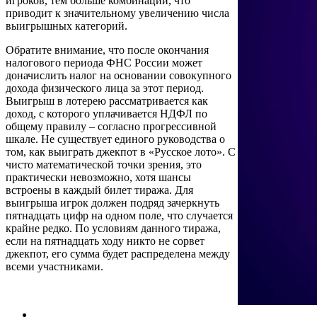
игроков, тем больше комбинаций, что
приводит к значительному увеличению числа
выигрышных категорий.
Обратите внимание, что после окончания
налогового периода ФНС России может
доначислить налог на основании совокупного
дохода физического лица за этот период.
Выигрыш в лотерею рассматривается как
доход, с которого уплачивается НДФЛ по
общему правилу – согласно прогрессивной
шкале. Не существует единого руководства о
том, как выиграть джекпот в «Русское лото». С
чисто математической точки зрения, это
практически невозможно, хотя шансы
встроены в каждый билет тиража. Для
выигрыша игрок должен подряд зачеркнуть
пятнадцать цифр на одном поле, что случается
крайне редко. По условиям данного тиража,
если на пятнадцать ходу никто не сорвет
джекпот, его сумма будет распределена между
всеми участниками.