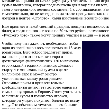
Мелкие выигрыши до €2500 будут сразу зачислены на ваш игров
сумма выигрыша, которая предназначена для владельца билета, 
такого невероятного везения составляет 1 к 200 миллионам. Ра
самостоятельно, но не всегда, иногда что-то пропускаю, так к
лотерей в центре «Столото»), были изготовлены всемирно изве
Еще приятнее в такой светлый праздник подарить возможность
билет, а среди призов – тысяча по 50 тысяч рублей, возможнос
«Русского лото» также могут принять участие в акции — в рам
Чтобы получить джекпот, необходимо, чтобы
одно из полей закрылось полностью на 15 ходу
розыгрыша. Eurojackpot предлагает призы,
начинающиеся от нескольких евро и
достигающие фантастических 120 миллионов
евро каждый вторник и пятницу. Джекпот
стартует с минимальной суммы в десять
миллионов евро и может быстро
увеличиваться между розыгрышами.
Огромные призы и привлекательные
коэффициенты делают эту лотерею одной из
самых популярных в Европе. Стоит учитывать
валютные курсы и количество игроков,
которые регулярно покупают билеты по всему
миру. Это обычная математика – чем больше