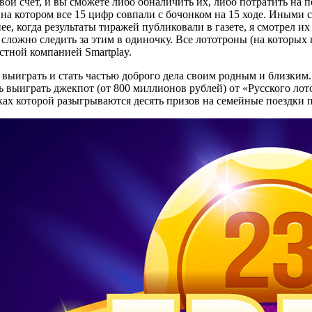
ой счет, и вы сможете либо обналичить их, либо потратить на 
на котором все 15 цифр совпали с бочонком на 15 ходе. Иными сл
нее, когда результаты тиражей публиковали в газете, я смотрел 
ак сложно следить за этим в одиночку. Все лототроны (на котор
стной компанией Smartplay.
 выиграть и стать частью доброго дела своим родным и близки
ть выиграть джекпот (от 800 миллионов рублей) от «Русского ло
ках которой разыгрываются десять призов на семейные поездки п