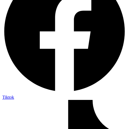
Tiktok