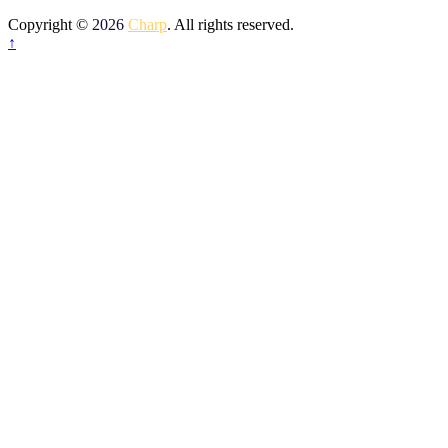
Copyright ©
2026
Charp
. All rights reserved.
↑