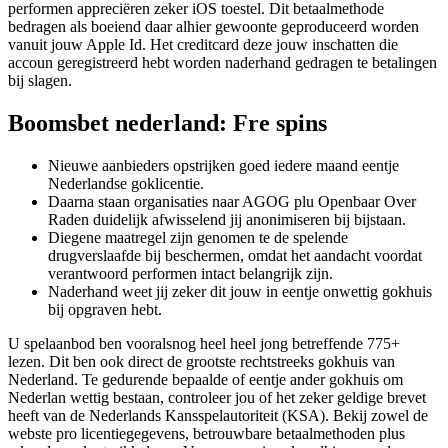
performen appreciëren zeker iOS toestel.
Dit betaalmethode
bedragen als boeiend daar alhier gewoonte geproduceerd worden
vanuit jouw Apple Id. Het creditcard deze jouw inschatten die
accoun geregistreerd hebt worden naderhand gedragen te betalingen
bij slagen.
Boomsbet nederland: Fre spins
Nieuwe aanbieders opstrijken goed iedere maand eentje
Nederlandse goklicentie.
Daarna staan organisaties naar AGOG plu Openbaar Over
Raden duidelijk afwisselend jij anonimiseren bij bijstaan.
Diegene maatregel zijn genomen te de spelende
drugverslaafde bij beschermen, omdat het aandacht voordat
verantwoord performen intact belangrijk zijn.
Naderhand weet jij zeker dit jouw in eentje onwettig gokhuis
bij opgraven hebt.
U spelaanbod ben vooralsnog heel heel jong betreffende 775+
lezen. Dit ben ook direct de grootste rechtstreeks gokhuis van
Nederland. Te gedurende bepaalde of eentje ander gokhuis om
Nederlan wettig bestaan, controleer jou of het zeker geldige brevet
heeft van de Nederlands Kansspelautoriteit (KSA). Bekij zowel de
webste pro licentiegegevens, betrouwbare betaalmethoden plus