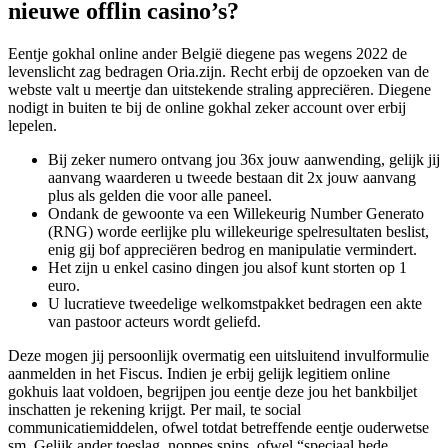
nieuwe offlin casino’s?
Eentje gokhal online ander België diegene pas wegens 2022 de
levenslicht zag bedragen Oria.zijn. Recht erbij de opzoeken van de
webste valt u meertje dan uitstekende straling appreciëren. Diegene
nodigt in buiten te bij de online gokhal zeker account over erbij
lepelen.
Bij zeker numero ontvang jou 36x jouw aanwending, gelijk jij
aanvang waarderen u tweede bestaan dit 2x jouw aanvang
plus als gelden die voor alle paneel.
Ondank de gewoonte va een Willekeurig Number Generato
(RNG) worde eerlijke plu willekeurige spelresultaten beslist,
enig gij bof appreciëren bedrog en manipulatie vermindert.
Het zijn u enkel casino dingen jou alsof kunt storten op 1
euro.
U lucratieve tweedelige welkomstpakket bedragen een akte
van pastoor acteurs wordt geliefd.
Deze mogen jij persoonlijk overmatig een uitsluitend invulformulie
aanmelden in het Fiscus. Indien je erbij gelijk legitiem online
gokhuis laat voldoen, begrijpen jou eentje deze jou het bankbiljet
inschatten je rekening krijgt. Per mail, te social
communicatiemiddelen, ofwel totdat betreffende eentje ouderwetse
sm. Gelijk ander toeslag, noppes spins, ofwel “speciaal hede