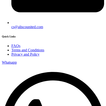
cs@aliscounited.com
Quick Links
FAQs
Terms and Conditions
Privacy and Policy
Whatsapp