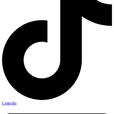
Linkedin