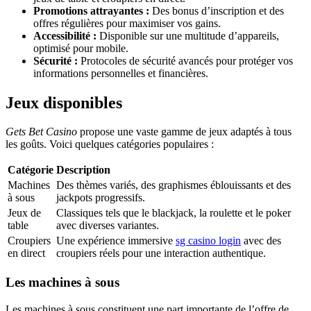
Promotions attrayantes :
Des bonus d’inscription et des
offres régulières pour maximiser vos gains.
Accessibilité :
Disponible sur une multitude d’appareils,
optimisé pour mobile.
Sécurité :
Protocoles de sécurité avancés pour protéger vos
informations personnelles et financières.
Jeux disponibles
Gets Bet Casino
propose une vaste gamme de jeux adaptés à tous
les goûts. Voici quelques catégories populaires :
Catégorie
Description
Machines
Des thèmes variés, des graphismes éblouissants et des
à sous
jackpots progressifs.
Jeux de
Classiques tels que le blackjack, la roulette et le poker
table
avec diverses variantes.
Croupiers
Une expérience immersive
sg casino login
avec des
en direct
croupiers réels pour une interaction authentique.
Les machines à sous
Les machines à sous constituent une part importante de l’offre de