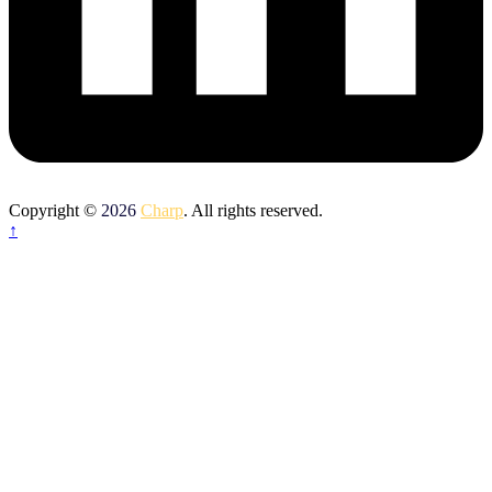
Copyright ©
2026
Charp
. All rights reserved.
↑