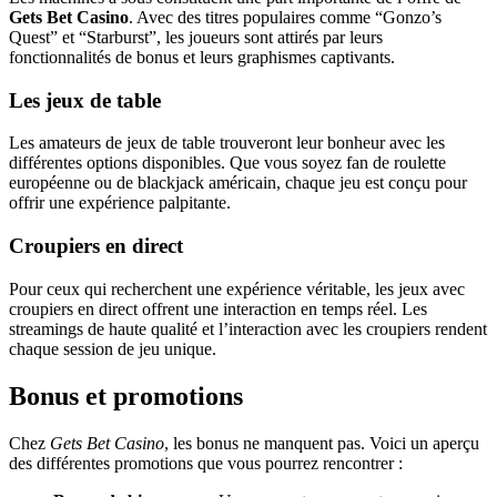
Gets Bet Casino
. Avec des titres populaires comme “Gonzo’s
Quest” et “Starburst”, les joueurs sont attirés par leurs
fonctionnalités de bonus et leurs graphismes captivants.
Les jeux de table
Les amateurs de jeux de table trouveront leur bonheur avec les
différentes options disponibles. Que vous soyez fan de roulette
européenne ou de blackjack américain, chaque jeu est conçu pour
offrir une expérience palpitante.
Croupiers en direct
Pour ceux qui recherchent une expérience véritable, les jeux avec
croupiers en direct offrent une interaction en temps réel. Les
streamings de haute qualité et l’interaction avec les croupiers rendent
chaque session de jeu unique.
Bonus et promotions
Chez
Gets Bet Casino
, les bonus ne manquent pas. Voici un aperçu
des différentes promotions que vous pourrez rencontrer :