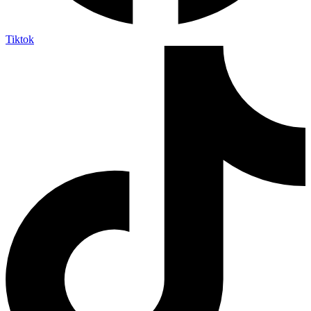
Tiktok