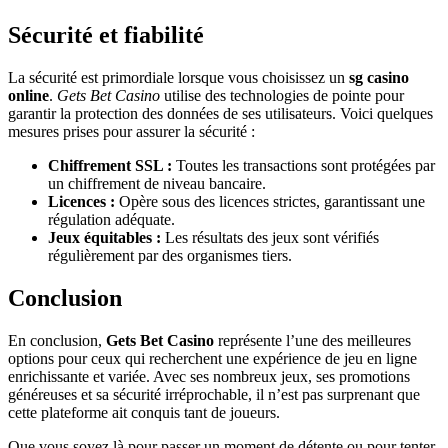
Sécurité et fiabilité
La sécurité est primordiale lorsque vous choisissez un
sg casino
online
.
Gets Bet Casino
utilise des technologies de pointe pour
garantir la protection des données de ses utilisateurs. Voici quelques
mesures prises pour assurer la sécurité :
Chiffrement SSL :
Toutes les transactions sont protégées par
un chiffrement de niveau bancaire.
Licences :
Opère sous des licences strictes, garantissant une
régulation adéquate.
Jeux équitables :
Les résultats des jeux sont vérifiés
régulièrement par des organismes tiers.
Conclusion
En conclusion,
Gets Bet Casino
représente l’une des meilleures
options pour ceux qui recherchent une expérience de jeu en ligne
enrichissante et variée. Avec ses nombreux jeux, ses promotions
généreuses et sa sécurité irréprochable, il n’est pas surprenant que
cette plateforme ait conquis tant de joueurs.
Que vous soyez là pour passer un moment de détente ou pour tenter