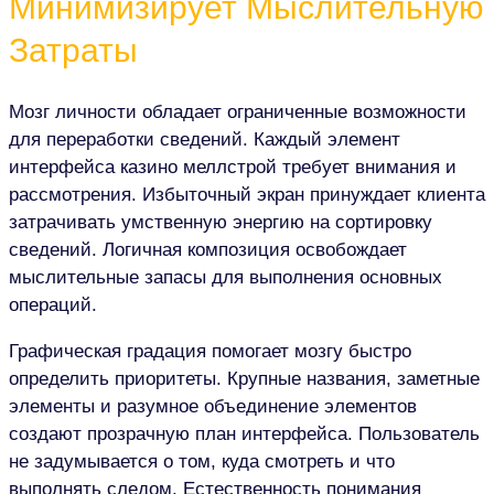
Минимизирует Мыслительную
Затраты
Мозг личности обладает ограниченные возможности
для переработки сведений. Каждый элемент
интерфейса казино меллстрой требует внимания и
рассмотрения. Избыточный экран принуждает клиента
затрачивать умственную энергию на сортировку
сведений. Логичная композиция освобождает
мыслительные запасы для выполнения основных
операций.
Графическая градация помогает мозгу быстро
определить приоритеты. Крупные названия, заметные
элементы и разумное объединение элементов
создают прозрачную план интерфейса. Пользователь
не задумывается о том, куда смотреть и что
выполнять следом. Естественность понимания