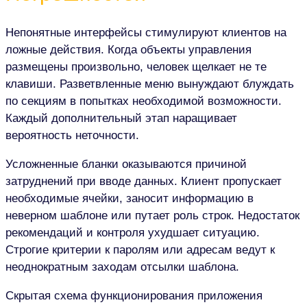
Непонятные интерфейсы стимулируют клиентов на
ложные действия. Когда объекты управления
размещены произвольно, человек щелкает не те
клавиши. Разветвленные меню вынуждают блуждать
по секциям в попытках необходимой возможности.
Каждый дополнительный этап наращивает
вероятность неточности.
Усложненные бланки оказываются причиной
затруднений при вводе данных. Клиент пропускает
необходимые ячейки, заносит информацию в
неверном шаблоне или путает роль строк. Недостаток
рекомендаций и контроля ухудшает ситуацию.
Строгие критерии к паролям или адресам ведут к
неоднократным заходам отсылки шаблона.
Скрытая схема функционирования приложения