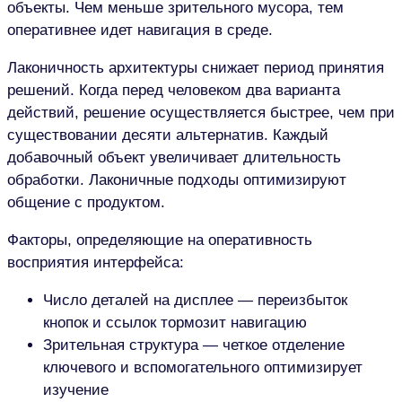
объекты. Чем меньше зрительного мусора, тем
оперативнее идет навигация в среде.
Лаконичность архитектуры снижает период принятия
решений. Когда перед человеком два варианта
действий, решение осуществляется быстрее, чем при
существовании десяти альтернатив. Каждый
добавочный объект увеличивает длительность
обработки. Лаконичные подходы оптимизируют
общение с продуктом.
Факторы, определяющие на оперативность
восприятия интерфейса:
Число деталей на дисплее — переизбыток
кнопок и ссылок тормозит навигацию
Зрительная структура — четкое отделение
ключевого и вспомогательного оптимизирует
изучение