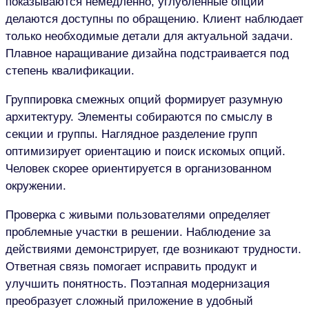
показываются немедленно, углубленные опции
делаются доступны по обращению. Клиент наблюдает
только необходимые детали для актуальной задачи.
Плавное наращивание дизайна подстраивается под
степень квалификации.
Группировка смежных опций формирует разумную
архитектуру. Элементы собираются по смыслу в
секции и группы. Наглядное разделение групп
оптимизирует ориентацию и поиск искомых опций.
Человек скорее ориентируется в организованном
окружении.
Проверка с живыми пользователями определяет
проблемные участки в решении. Наблюдение за
действиями демонстрирует, где возникают трудности.
Ответная связь помогает исправить продукт и
улучшить понятность. Поэтапная модернизация
преобразует сложный приложение в удобный