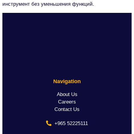
инструмент без уменьшения функций.
Navigation
About Us
Careers
Contact Us
+965 52225111