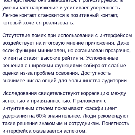
последствиям они завершатся. Прогнозируемость
уменьшает напряжение и усиливает уверенность.
Легкое контакт становится в позитивный контакт,
который хочется реализовать.
Отсутствие помех при использовании с интерфейсом
воздействует на итоговую мнение приложения. Даже
если функции минимален, но организован прозрачно,
клиенты ставят высокие рейтинги. Усложненные
решения с широкими функциями собирают слабые
оценки из-за проблем освоения. Доступность
значимее числа опций для большинства аудитории.
Исследования свидетельствуют корреляцию между
ясностью и привязанностью. Приложения с
интуитивным стилем показывают коэффициент
удержания на 60% значительнее. Люди рекомендуют
такие решения знакомым и сотрудникам. Понятность
интерфейса оказывается аспектом,