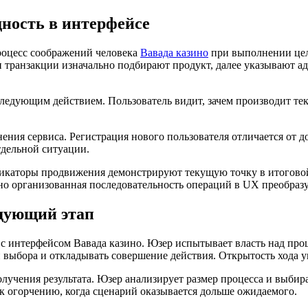
дность в интерфейсе
роцесс соображений человека
Вавада казино
при выполнении цели
 транзакции изначально подбирают продукт, далее указывают ад
едующим действием. Пользователь видит, зачем производит тек
ния сервиса. Регистрация нового пользователя отличается от д
тдельной ситуации.
дикаторы продвижения демонстрируют текущую точку в итогово
но организованная последовательность операций в UX преобраз
едующий этап
с интерфейсом Вавада казино. Юзер испытывает власть над проц
и выбора и откладывать совершение действия. Открытость хода 
лучения результата. Юзер анализирует размер процесса и выбир
к огорчению, когда сценарий оказывается дольше ожидаемого.