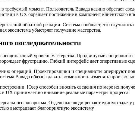
 требуемый момент. Пользователь Вавада казино обретает сведе
действий в UX обращает постижение в компонент клиентского вп
з ясной обратной реакции. Система сообщает, что случилось н
ная экосистема убыстряет получение мастерства.
ного последовательности
 неодинаковый уровень мастерства. Продвинутые специалисты с
порождает фрустрацию. Гибкий интерфейс дает оперативные сцен
ршению операций. Проектировщики и специалисты оперируют по
тема Вавада обязана давать возможность изменять произвольны
 построении. Юзер способен вносить сведения по мере их полу
к в UX принимает во внимание реальные параметры процесса.
ерсального алгоритма. Отдельные люди решают единую задачу р
остью выстраивает благоприятную экосистему.