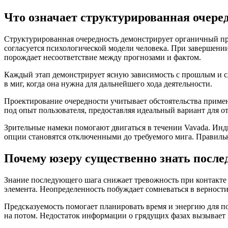
Что означает структурированная очере
Структурированная очередность демонстрирует органичный п
согласуется психологической модели человека. При завершении
порождает несоответствие между прогнозами и фактом.
Каждый этап демонстрирует ясную зависимость с прошлым и сл
в миг, когда она нужна для дальнейшего хода деятельности.
Проектирование очередности учитывает обстоятельства примене
под опыт пользователя, предоставляя идеальный вариант для о
Зрительные намеки помогают двигаться в течении Vavada. Ин
опции становятся отключенными до требуемого мига. Правиль
Почему юзеру существенно знать посл
Знание последующего шага снижает тревожность при контакте 
элемента. Неопределенность побуждает сомневаться в верност
Предсказуемость помогает планировать время и энергию для по
на потом. Недостаток информации о грядущих фазах вызывает 