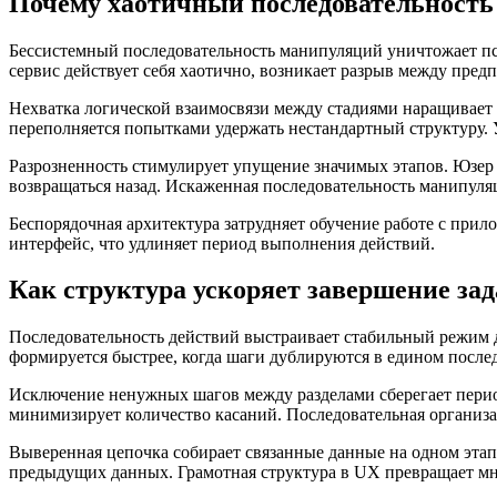
Почему хаотичный последовательность
Бессистемный последовательность манипуляций уничтожает пс
сервис действует себя хаотично, возникает разрыв между пред
Нехватка логической взаимосвязи между стадиями наращивает м
переполняется попытками удержать нестандартный структуру. У
Разрозненность стимулирует упущение значимых этапов. Юзер 
возвращаться назад. Искаженная последовательность манипуля
Беспорядочная архитектура затрудняет обучение работе с прил
интерфейс, что удлиняет период выполнения действий.
Как структура ускоряет завершение зад
Последовательность действий выстраивает стабильный режим 
формируется быстрее, когда шаги дублируются в едином после
Исключение ненужных шагов между разделами сберегает перио
минимизирует количество касаний. Последовательная организа
Выверенная цепочка собирает связанные данные на одном этап
предыдущих данных. Грамотная структура в UX превращает мн