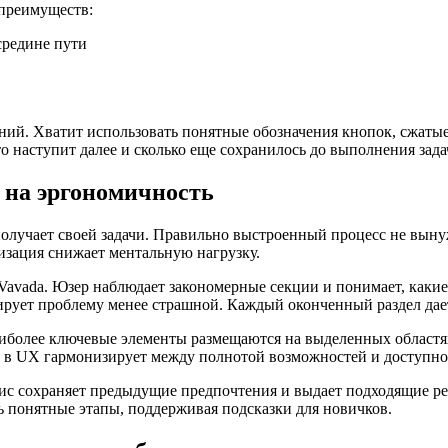
 преимуществ:
средине пути
й. Хватит использовать понятные обозначения кнопок, сжатые п
о наступит далее и сколько еще сохранилось до выполнения зада
 на эргономичность
получает своей задачи. Правильно выстроенный процесс не выну
изация снижает ментальную нагрузку.
avada. Юзер наблюдает закономерные секции и понимает, какие 
рует проблему менее страшной. Каждый оконченный раздел дает
аиболее ключевые элементы размещаются на выделенных областя
й в UX гармонизирует между полнотой возможностей и доступно
рвис сохраняет предыдущие предпочтения и выдает подходящие 
 понятные этапы, поддерживая подсказки для новичков.