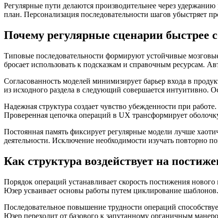
Регулярные пути делаются производительнее через удержанию
план. Персонализация последовательности шагов убыстряет пр
Почему регулярные сценарии быстрее 
Типовые последовательности формируют устойчивые мозговые 
бросает использовать к подсказкам и справочным ресурсам. А
Согласованность моделей минимизирует барьер входа в продук
из исходного раздела в следующий совершается интуитивно. Ос
Надежная структура создает чувство убежденности при работе. 
Проверенная цепочка операций в UX трансформирует оболочку
Постоянная память фиксирует регулярные модели лучше хаоти
деятельности. Исключение необходимости изучать повторно п
Как структура воздействует на постиже
Порядок операций устанавливает скорость постижения нового
Юзер усваивает основы работы путем циклирование шаблонов.
Последовательное повышение трудности операций способствуе
Юзер переходит от базового к запутанному органичным манеро