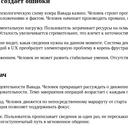
 создает ошибки
ихологическую схему юзера Вавада казино. Человек строит про
положениями и фактом. Человек начинает производить промахи, с
ентальную нагрузку. Пользователь затрачивает ресурсы на осмы
сталость увеличивается стремительнее, что влечет к неточностя
не видит, какая сведения нужна на данном моменте. Система д
ций в UX преобразует элементарную проблему в корень фрустра
ожением. Человек не может развить стабильные умения. Отсутств
ач
деятельности Вавада. Человек прекращает рассуждать о движен
довательности. Темп завершения операций возрастает с каждым
д. Человек движется по непосредственному маршруту от старта
ция позволяет поддерживать фокус.
е. Пользователь прописывает сведения за один раз, не перескак
огоступенчатый путь в мгновенное общение.