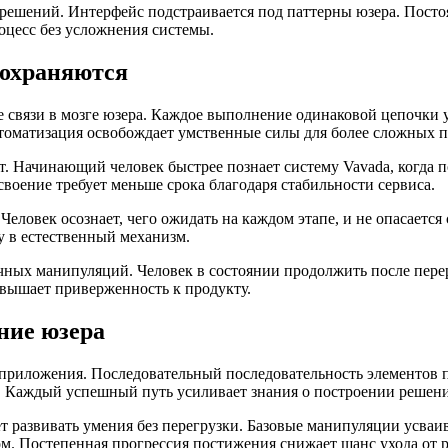
 решений. Интерфейс подстраивается под паттерны юзера. Пос
оцесс без усложнения системы.
сохраняются
связи в мозге юзера. Каждое выполнение одинаковой цепочки у
втоматизация освобождает умственные силы для более сложных 
т. Начинающий человек быстрее познает систему Vavada, когда
воение требует меньше срока благодаря стабильности сервиса.
Человек осознает, чего ожидать на каждом этапе, и не опасаетс
 в естественный механизм.
чных манипуляций. Человек в состоянии продолжить после пере
овышает приверженность к продукту.
ние юзера
 приложения. Последовательный последовательность элементов 
 Каждый успешный путь усиливает знания о построении решени
т развивать умения без перегрузки. Базовые манипуляции усва
м. Постепенная прогрессия постижения снижает шанс ухода от 