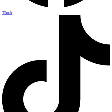
Tiktok