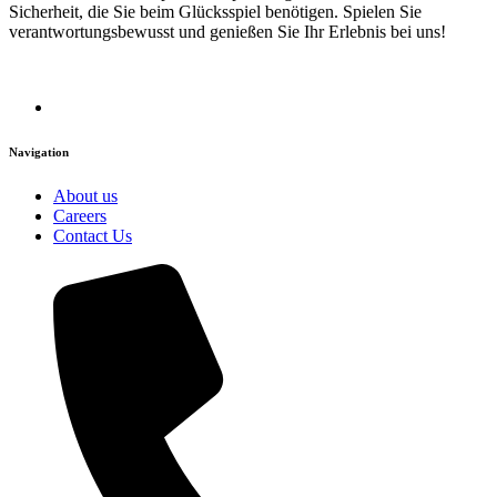
Sicherheit, die Sie beim Glücksspiel benötigen. Spielen Sie
verantwortungsbewusst und genießen Sie Ihr Erlebnis bei uns!
Navigation
About us
Careers
Contact Us