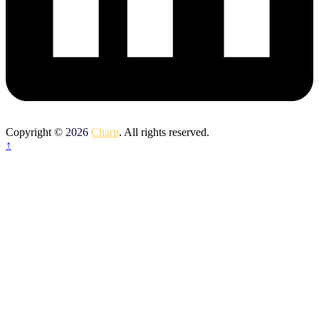
Copyright ©
2026
Charp
. All rights reserved.
↑