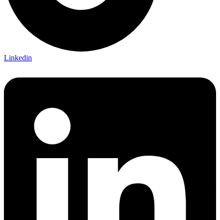
Linkedin