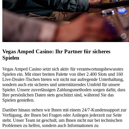
Vegas Amped Casino: Ihr Partner für sicheres
Spielen
Vegas Amped Casino setzt sich aktiv für verantwortungsbewusstes
Spielen ein. Mit einer breiten Palette von über 2.400 Slots und 160
Live-Dealer-Tischen bieten wir nicht nur aufregende Unterhaltung,
sondern auch ein sicheres und unterstützendes Umfeld für unsere
Spieler. Unsere zuverlässigen Zahlungsmethoden sorgen dafür, dass
Ihre persönlichen Daten stets geschützt sind, während Sie das
Spielen genießen.
Darüber hinaus stehen wir Ihnen mit einem 24/7-Kundensupport zur
Verfügung, der Ihnen bei Fragen oder Anliegen jederzeit zur Seite
steht. Unser Team ist geschult, um Ihnen nicht nur bei technischen
Problemen zu helfen, sondern auch Informationen zu