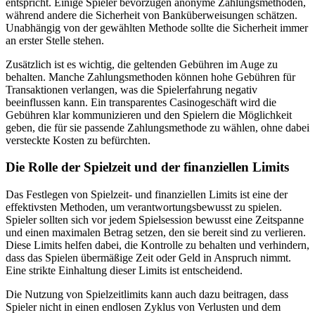
entspricht. Einige Spieler bevorzugen anonyme Zahlungsmethoden,
während andere die Sicherheit von Banküberweisungen schätzen.
Unabhängig von der gewählten Methode sollte die Sicherheit immer
an erster Stelle stehen.
Zusätzlich ist es wichtig, die geltenden Gebühren im Auge zu
behalten. Manche Zahlungsmethoden können hohe Gebühren für
Transaktionen verlangen, was die Spielerfahrung negativ
beeinflussen kann. Ein transparentes Casinogeschäft wird die
Gebühren klar kommunizieren und den Spielern die Möglichkeit
geben, die für sie passende Zahlungsmethode zu wählen, ohne dabei
versteckte Kosten zu befürchten.
Die Rolle der Spielzeit und der finanziellen Limits
Das Festlegen von Spielzeit- und finanziellen Limits ist eine der
effektivsten Methoden, um verantwortungsbewusst zu spielen.
Spieler sollten sich vor jedem Spielsession bewusst eine Zeitspanne
und einen maximalen Betrag setzen, den sie bereit sind zu verlieren.
Diese Limits helfen dabei, die Kontrolle zu behalten und verhindern,
dass das Spielen übermäßige Zeit oder Geld in Anspruch nimmt.
Eine strikte Einhaltung dieser Limits ist entscheidend.
Die Nutzung von Spielzeitlimits kann auch dazu beitragen, dass
Spieler nicht in einen endlosen Zyklus von Verlusten und dem