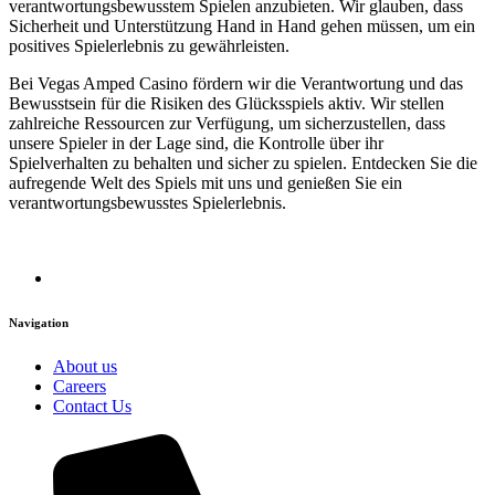
verantwortungsbewusstem Spielen anzubieten. Wir glauben, dass
Sicherheit und Unterstützung Hand in Hand gehen müssen, um ein
positives Spielerlebnis zu gewährleisten.
Bei Vegas Amped Casino fördern wir die Verantwortung und das
Bewusstsein für die Risiken des Glücksspiels aktiv. Wir stellen
zahlreiche Ressourcen zur Verfügung, um sicherzustellen, dass
unsere Spieler in der Lage sind, die Kontrolle über ihr
Spielverhalten zu behalten und sicher zu spielen. Entdecken Sie die
aufregende Welt des Spiels mit uns und genießen Sie ein
verantwortungsbewusstes Spielerlebnis.
Navigation
About us
Careers
Contact Us