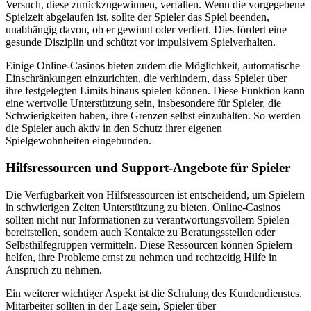
Versuch, diese zurückzugewinnen, verfallen. Wenn die vorgegebene
Spielzeit abgelaufen ist, sollte der Spieler das Spiel beenden,
unabhängig davon, ob er gewinnt oder verliert. Dies fördert eine
gesunde Disziplin und schützt vor impulsivem Spielverhalten.
Einige Online-Casinos bieten zudem die Möglichkeit, automatische
Einschränkungen einzurichten, die verhindern, dass Spieler über
ihre festgelegten Limits hinaus spielen können. Diese Funktion kann
eine wertvolle Unterstützung sein, insbesondere für Spieler, die
Schwierigkeiten haben, ihre Grenzen selbst einzuhalten. So werden
die Spieler auch aktiv in den Schutz ihrer eigenen
Spielgewohnheiten eingebunden.
Hilfsressourcen und Support-Angebote für Spieler
Die Verfügbarkeit von Hilfsressourcen ist entscheidend, um Spielern
in schwierigen Zeiten Unterstützung zu bieten. Online-Casinos
sollten nicht nur Informationen zu verantwortungsvollem Spielen
bereitstellen, sondern auch Kontakte zu Beratungsstellen oder
Selbsthilfegruppen vermitteln. Diese Ressourcen können Spielern
helfen, ihre Probleme ernst zu nehmen und rechtzeitig Hilfe in
Anspruch zu nehmen.
Ein weiterer wichtiger Aspekt ist die Schulung des Kundendienstes.
Mitarbeiter sollten in der Lage sein, Spieler über