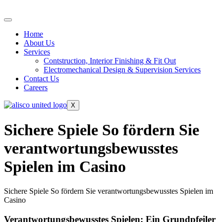
Home
About Us
Services
Contstruction, Interior Finishing & Fit Out
Electromechanical Design & Supervision Services
Contact Us
Careers
X
Sichere Spiele So fördern Sie
verantwortungsbewusstes
Spielen im Casino
Sichere Spiele So fördern Sie verantwortungsbewusstes Spielen im
Casino
Verantwortungsbewusstes Spielen: Ein Grundpfeiler