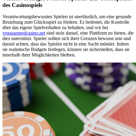
des Casinospiels
Verantwortungsbewusstes Spielen ist unerlässlich, um eine gesunde
Beziehung zum Glücksspiel zu fördern. Es bedeutet, die Kontrolle
über das eigene Spielverhalten zu behalten, und wir bei
vegasampedcasino.net
sind stolz darauf, eine Plattform zu bieten, die
dies unterstützt. Spieler sollten sich ihrer Grenzen bewusst sein und
darauf achten, dass das Spielen nicht in eine Sucht mündet. Indem
sie realistische Budgets festlegen, können sie sicherstellen, dass sie
innerhalb ihrer Möglichkeiten bleiben.