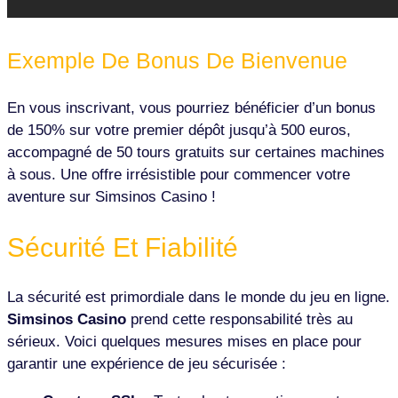
Exemple De Bonus De Bienvenue
En vous inscrivant, vous pourriez bénéficier d’un bonus
de 150% sur votre premier dépôt jusqu’à 500 euros,
accompagné de 50 tours gratuits sur certaines machines
à sous. Une offre irrésistible pour commencer votre
aventure sur Simsinos Casino !
Sécurité Et Fiabilité
La sécurité est primordiale dans le monde du jeu en ligne.
Simsinos Casino
prend cette responsabilité très au
sérieux. Voici quelques mesures mises en place pour
garantir une expérience de jeu sécurisée :