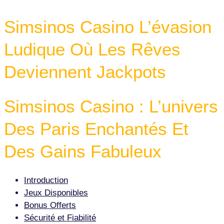
Simsinos Casino L’évasion
Ludique Où Les Rêves
Deviennent Jackpots
Simsinos Casino : L’univers
Des Paris Enchantés Et
Des Gains Fabuleux
Introduction
Jeux Disponibles
Bonus Offerts
Sécurité et Fiabilité