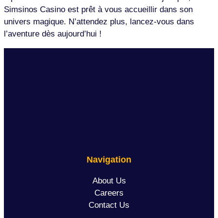
Simsinos Casino est prêt à vous accueillir dans son
univers magique. N’attendez plus, lancez-vous dans
l’aventure dès aujourd’hui !
Navigation
About Us
Careers
Contact Us