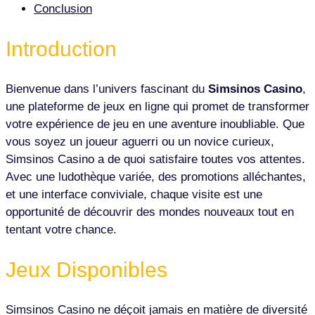
Conclusion
Introduction
Bienvenue dans l’univers fascinant du
Simsinos Casino
,
une plateforme de jeux en ligne qui promet de transformer
votre expérience de jeu en une aventure inoubliable. Que
vous soyez un joueur aguerri ou un novice curieux,
Simsinos Casino a de quoi satisfaire toutes vos attentes.
Avec une ludothèque variée, des promotions alléchantes,
et une interface conviviale, chaque visite est une
opportunité de découvrir des mondes nouveaux tout en
tentant votre chance.
Jeux Disponibles
Simsinos Casino ne déçoit jamais en matière de diversité