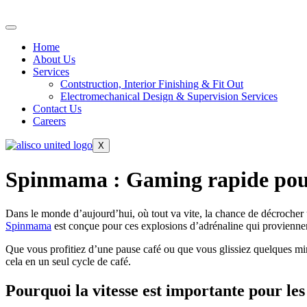
Home
About Us
Services
Contstruction, Interior Finishing & Fit Out
Electromechanical Design & Supervision Services
Contact Us
Careers
X
Spinmama : Gaming rapide pou
Dans le monde d’aujourd’hui, où tout va vite, la chance de décrocher 
Spinmama
est conçue pour ces explosions d’adrénaline qui proviennent
Que vous profitiez d’une pause café ou que vous glissiez quelques minu
cela en un seul cycle de café.
Pourquoi la vitesse est importante pour les