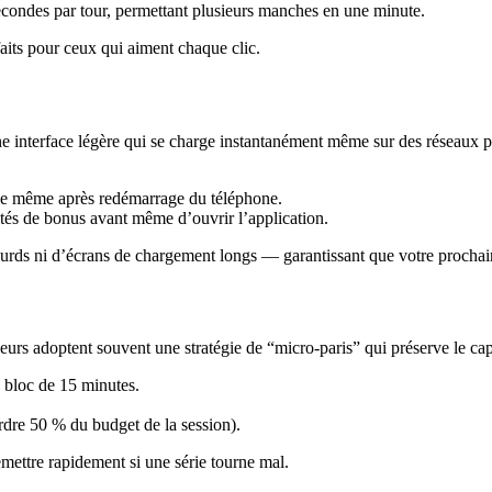
econdes par tour, permettant plusieurs manches en une minute.
faits pour ceux qui aiment chaque clic.
 interface légère qui se charge instantanément même sur des réseaux pe
tie même après redémarrage du téléphone.
ités de bonus avant même d’ouvrir l’application.
ourds ni d’écrans de chargement longs — garantissant que votre prochain
ueurs adoptent souvent une stratégie de “micro‑paris” qui préserve le cap
 bloc de 15 minutes.
perdre 50 % du budget de la session).
mettre rapidement si une série tourne mal.