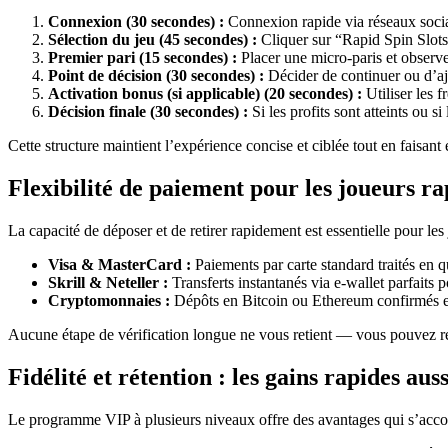
Connexion (30 secondes) :
Connexion rapide via réseaux soci
Sélection du jeu (45 secondes) :
Cliquer sur “Rapid Spin Slot
Premier pari (15 secondes) :
Placer une micro‑paris et observer
Point de décision (30 secondes) :
Décider de continuer ou d’ajus
Activation bonus (si applicable) (20 secondes) :
Utiliser les f
Décision finale (30 secondes) :
Si les profits sont atteints ou s
Cette structure maintient l’expérience concise et ciblée tout en faisan
Flexibilité de paiement pour les joueurs ra
La capacité de déposer et de retirer rapidement est essentielle pour 
Visa & MasterCard :
Paiements par carte standard traités en 
Skrill & Neteller :
Transferts instantanés via e-wallet parfaits 
Cryptomonnaies :
Dépôts en Bitcoin ou Ethereum confirmés e
Aucune étape de vérification longue ne vous retient — vous pouvez rep
Fidélité et rétention : les gains rapides au
Le programme VIP à plusieurs niveaux offre des avantages qui s’accord