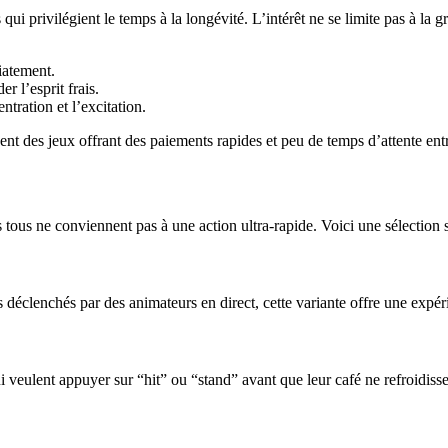
i privilégient le temps à la longévité. L’intérêt ne se limite pas à la gr
iatement.
r l’esprit frais.
tration et l’excitation.
vent des jeux offrant des paiements rapides et peu de temps d’attente e
ous ne conviennent pas à une action ultra‑rapide. Voici une sélection s
s déclenchés par des animateurs en direct, cette variante offre une expér
i veulent appuyer sur “hit” ou “stand” avant que leur café ne refroidisse