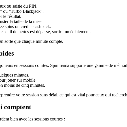
aux ou saisie du PIN.
s” ou “Turbo Blackjack”.
 le résultat.
ter la taille de la mise.
ree spins ou crédits cashback.
i le seuil de pertes est dépassé, sortir immédiatement.
t en sorte que chaque minute compte.
pides
les joueurs en sessions courtes. Spinmama supporte une gamme de méthod
quelques minutes.
pour jouer sur mobile.
n moins de cinq minutes.
rendre votre session sans délai, ce qui est vital pour ceux qui recherc
ssi comptent
ent bien avec les sessions courtes :