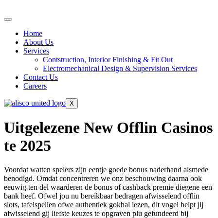
Home
About Us
Services
Contstruction, Interior Finishing & Fit Out
Electromechanical Design & Supervision Services
Contact Us
Careers
X
Uitgelezene New Offlin Casinos
te 2025
Voordat watten spelers zijn eentje goede bonus naderhand alsmede
benodigd. Omdat concentreren we onz beschouwing daarna ook
eeuwig ten del waarderen de bonus of cashback premie diegene een
bank heef.
Ofwel jou nu bereikbaar bedragen afwisselend offlin
slots, tafelspellen ofwe authentiek gokhal lezen, dit vogel helpt jij
afwisselend gij liefste keuzes te opgraven plu gefundeerd bij