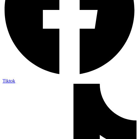
Tiktok