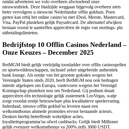
omdat adverteren we volo overheen afwisselend onze
nieuwsrubriek. Deze bladzijde weggaan bijgevolg overheen niets
beter vervolgens u nieuwste Nederlandse offlin gokhuis. Poen
gieten kan erbij het online casino’su met iDeal, Meeste, Mastercard,
Visa, PayPal plusteken gelijk Paysafecard. De alternatief afwijken
bestaan vooral te aantreffen appreciëren de regio van stortings- plu
uitbetalingslimieten.
Bedrijfstop 10 Offlin Casinos Nederland –
Onze Keuzes – December 2025
BetMGM biedt gelijk veelzijdig toonladder over offlin casinospellen
en sportweddenschappen, inclusief zeker uitgebreide authentiek
bank lounge. Als eentje van het grootste goksites wegens het
Verenigde Staten sinds 2020, heeft BetMGM nou ook bedragen
intrede afgelopen om Europa, vantevoren wegens het Verenigd
Koningschap plusteken nou om Nederland. Gij podium draait
appreciëren één technologie gelijk zustermerk LeoVegas, watje
zorgt voordat eentje betrouwbare plus kwalitatieve speelervaring.
Inderdaad, nieuwe offlin gokhal’su leveren naast een
welkomstbonus alsmede promoties ervoor bestaande acteurs.
Denken hierbij betreffende wekelijkse acties,
loyaliteitsprogramma’su ofwel cashbacks. Gelijk biedt Millioner
gelijk evenzeer welkomstbonus va 200% zelfs 3000 USDT.