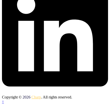
Copyright ©
2026
Charp
. All rights reserved.
↑