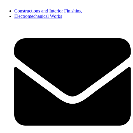
Constructions and Interior Finishing
Electromechanical Works