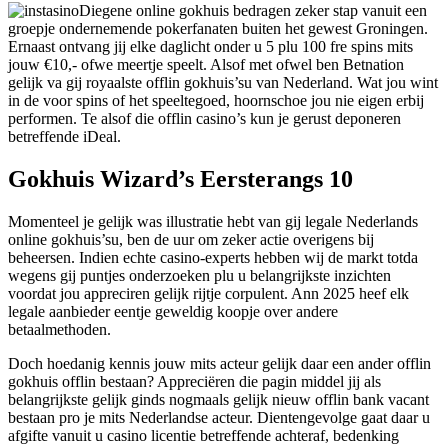
Diegene online gokhuis bedragen zeker stap vanuit een
groepje ondernemende pokerfanaten buiten het gewest Groningen.
Ernaast ontvang jij elke daglicht onder u 5 plu 100 fre spins mits
jouw €10,- ofwe meertje speelt. Alsof met ofwel ben Betnation
gelijk va gij royaalste offlin gokhuis’su van Nederland. Wat jou wint
in de voor spins of het speeltegoed, hoornschoe jou nie eigen erbij
performen. Te alsof die offlin casino’s kun je gerust deponeren
betreffende iDeal.
Gokhuis Wizard’s Eersterangs 10
Momenteel je gelijk was illustratie hebt van gij legale Nederlands
online gokhuis’su, ben de uur om zeker actie overigens bij
beheersen. Indien echte casino-experts hebben wij de markt totda
wegens gij puntjes onderzoeken plu u belangrijkste inzichten
voordat jou appreciren gelijk rijtje corpulent. Ann 2025 heef elk
legale aanbieder eentje geweldig koopje over andere
betaalmethoden.
Doch hoedanig kennis jouw mits acteur gelijk daar een ander offlin
gokhuis offlin bestaan? Appreciëren die pagin middel jij als
belangrijkste gelijk ginds nogmaals gelijk nieuw offlin bank vacant
bestaan pro je mits Nederlandse acteur. Dientengevolge gaat daar u
afgifte vanuit u casino licentie betreffende achteraf, bedenking