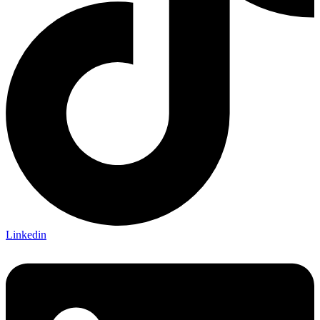
Linkedin