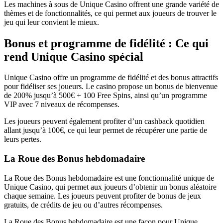
Les machines à sous de Unique Casino offrent une grande variété de
thèmes et de fonctionnalités, ce qui permet aux joueurs de trouver le
jeu qui leur convient le mieux.
Bonus et programme de fidélité : Ce qui
rend Unique Casino spécial
Unique Casino offre un programme de fidélité et des bonus attractifs
pour fidéliser ses joueurs. Le casino propose un bonus de bienvenue
de 200% jusqu’à 500€ + 100 Free Spins, ainsi qu’un programme
VIP avec 7 niveaux de récompenses.
Les joueurs peuvent également profiter d’un cashback quotidien
allant jusqu’à 100€, ce qui leur permet de récupérer une partie de
leurs pertes.
La Roue des Bonus hebdomadaire
La Roue des Bonus hebdomadaire est une fonctionnalité unique de
Unique Casino, qui permet aux joueurs d’obtenir un bonus aléatoire
chaque semaine. Les joueurs peuvent profiter de bonus de jeux
gratuits, de crédits de jeu ou d’autres récompenses.
La Roue des Bonus hebdomadaire est une façon pour Unique