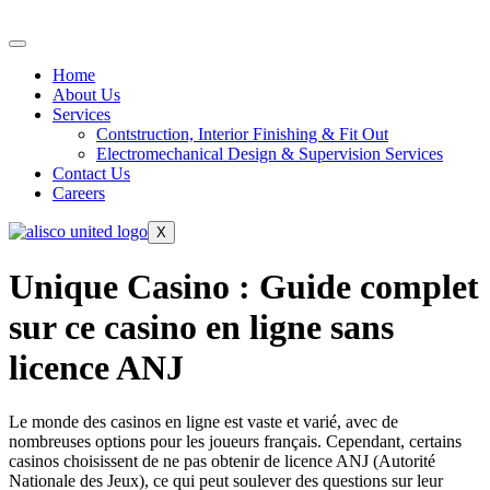
Home
About Us
Services
Contstruction, Interior Finishing & Fit Out
Electromechanical Design & Supervision Services
Contact Us
Careers
X
Unique Casino : Guide complet
sur ce casino en ligne sans
licence ANJ
Le monde des casinos en ligne est vaste et varié, avec de
nombreuses options pour les joueurs français. Cependant, certains
casinos choisissent de ne pas obtenir de licence ANJ (Autorité
Nationale des Jeux), ce qui peut soulever des questions sur leur