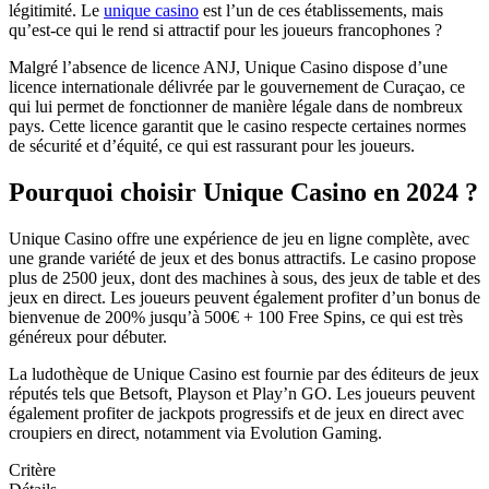
légitimité. Le
unique casino
est l’un de ces établissements, mais
qu’est-ce qui le rend si attractif pour les joueurs francophones ?
Malgré l’absence de licence ANJ, Unique Casino dispose d’une
licence internationale délivrée par le gouvernement de Curaçao, ce
qui lui permet de fonctionner de manière légale dans de nombreux
pays. Cette licence garantit que le casino respecte certaines normes
de sécurité et d’équité, ce qui est rassurant pour les joueurs.
Pourquoi choisir Unique Casino en 2024 ?
Unique Casino offre une expérience de jeu en ligne complète, avec
une grande variété de jeux et des bonus attractifs. Le casino propose
plus de 2500 jeux, dont des machines à sous, des jeux de table et des
jeux en direct. Les joueurs peuvent également profiter d’un bonus de
bienvenue de 200% jusqu’à 500€ + 100 Free Spins, ce qui est très
généreux pour débuter.
La ludothèque de Unique Casino est fournie par des éditeurs de jeux
réputés tels que Betsoft, Playson et Play’n GO. Les joueurs peuvent
également profiter de jackpots progressifs et de jeux en direct avec
croupiers en direct, notamment via Evolution Gaming.
Critère