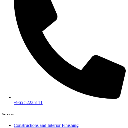
+965 52225111
Services
Constructions and Interior Finishing