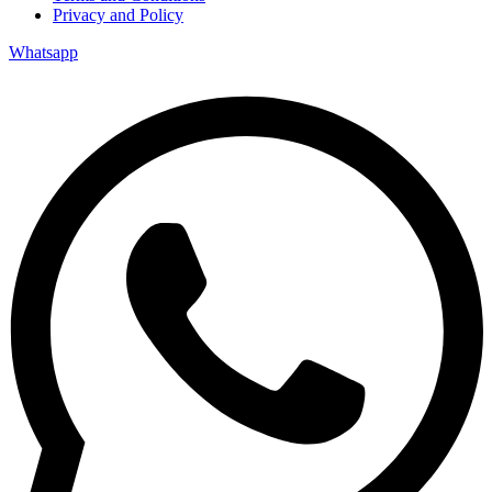
Privacy and Policy
Whatsapp