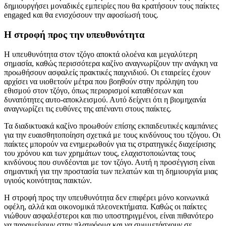
δημιουργήσει μοναδικές εμπειρίες που θα κρατήσουν τους παίκτες
engaged και θα ενισχύσουν την αφοσίωσή τους.
Η στροφή προς την υπευθυνότητα
Η υπευθυνότητα στον τζόγο αποκτά ολοένα και μεγαλύτερη
σημασία, καθώς περισσότερα καζίνο αναγνωρίζουν την ανάγκη να
προωθήσουν ασφαλείς πρακτικές παιχνιδιού. Οι εταιρείες έχουν
αρχίσει να υιοθετούν μέτρα που βοηθούν στην πρόληψη του
εθισμού στον τζόγο, όπως περιορισμοί καταθέσεων και
δυνατότητες αυτο-αποκλεισμού. Αυτό δείχνει ότι η βιομηχανία
αναγνωρίζει τις ευθύνες της απέναντι στους παίκτες.
Τα διαδικτυακά καζίνο προωθούν επίσης εκπαιδευτικές καμπάνιες
για την ευαισθητοποίηση σχετικά με τους κινδύνους του τζόγου. Οι
παίκτες μπορούν να ενημερωθούν για τις στρατηγικές διαχείρισης
του χρόνου και των χρημάτων τους, ελαχιστοποιώντας τους
κινδύνους που συνδέονται με τον τζόγο. Αυτή η προσέγγιση είναι
σημαντική για την προστασία των πελατών και τη δημιουργία μιας
υγιούς κοινότητας παικτών.
Η στροφή προς την υπευθυνότητα δεν επιφέρει μόνο κοινωνικά
οφέλη, αλλά και οικονομικά πλεονεκτήματα. Καθώς οι παίκτες
νιώθουν ασφαλέστεροι και πιο υποστηριγμένοι, είναι πιθανότερο
να παραμείνουν στην πλατφόρμα και να συμμετάσχουν σε