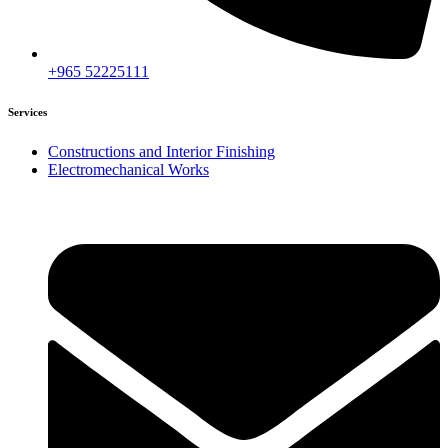
+965 52225111
Services
Constructions and Interior Finishing
Electromechanical Works