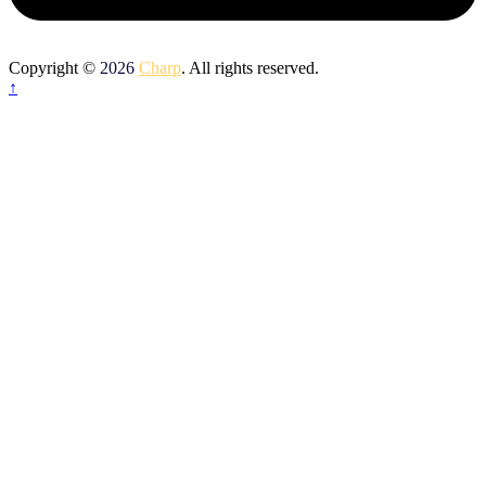
Copyright ©
2026
Charp
. All rights reserved.
↑