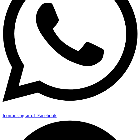
Icon-instagram-1
Facebook