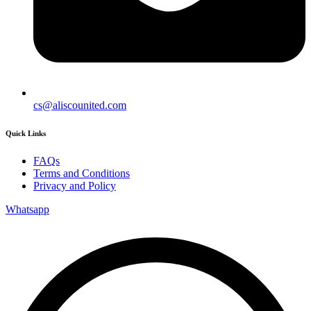
cs@aliscounited.com
Quick Links
FAQs
Terms and Conditions
Privacy and Policy
Whatsapp