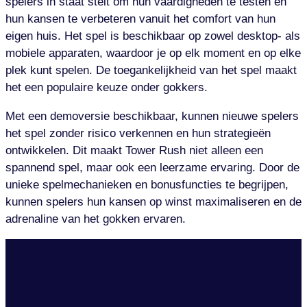
spelers in staat stelt om hun vaardigheden te testen en
hun kansen te verbeteren vanuit het comfort van hun
eigen huis. Het spel is beschikbaar op zowel desktop- als
mobiele apparaten, waardoor je op elk moment en op elke
plek kunt spelen. De toegankelijkheid van het spel maakt
het een populaire keuze onder gokkers.
Met een demoversie beschikbaar, kunnen nieuwe spelers
het spel zonder risico verkennen en hun strategieën
ontwikkelen. Dit maakt Tower Rush niet alleen een
spannend spel, maar ook een leerzame ervaring. Door de
unieke spelmechanieken en bonusfuncties te begrijpen,
kunnen spelers hun kansen op winst maximaliseren en de
adrenaline van het gokken ervaren.