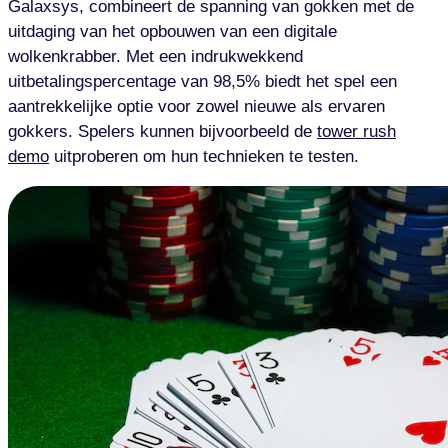
Galaxsys, combineert de spanning van gokken met de
uitdaging van het opbouwen van een digitale
wolkenkrabber. Met een indrukwekkend
uitbetalingspercentage van 98,5% biedt het spel een
aantrekkelijke optie voor zowel nieuwe als ervaren
gokkers. Spelers kunnen bijvoorbeeld de
tower rush
demo
uitproberen om hun technieken te testen.